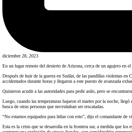
diciembre 28, 2023
En un lugar remoto del desierto de Arizona, cerca de un agujero en el
Después de huir de la guerra en Sudán, de las pandillas violentas en 
accidentados durante horas y llegaron a este puesto de avanzada exhau
Quisieron acudir a las autoridades para pedir asilo, pero se encontrar
Luego, cuando las temperaturas bajaron el martes por la noche, llegó 
busca de otras personas que necesitaban ser rescatadas.
“No estamos equipados para lidiar con esto”, dijo el comandante de v
Esta es la crisis que se desarrolla en la frontera sur, a medida que l
contener una explosión de cruces ilegales, con considerables repercus