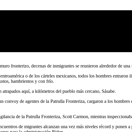
 muro fronterizo, decenas de inmigrantes se reunieron alrededor de una 
Centroamérica o de los cárteles mexicanos, todos los hombres entraron 
stos, hambrientos y con frío.
on atrapados aquí, a kilómetros del pueblo más cercano, Sásabe.
un convoy de agentes de la Patrulla Fronteriza, cargaron a los hombres 
igilancia de la Patrulla Fronteriza, Scott Carmon, mientras inspeccion
os encuentros de migrantes alcanzan una vez más niveles récord y ponen a
iones para la administración Biden.