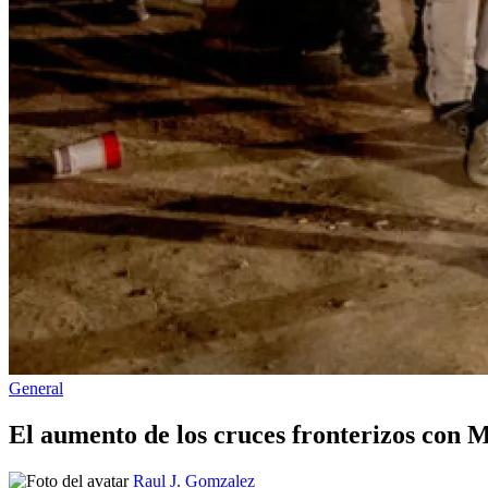
Publicado
General
en
El aumento de los cruces fronterizos con M
Publicado
Raul J. Gomzalez