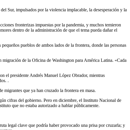
el Sur, impulsados ​​por la violencia implacable, la desesperación y la
ricciones fronterizas impuestas por la pandemia, y muchos temieron
emores dentro de la administración de que el tema pueda dañar el
s pequeños pueblos de ambos lados de la frontera, donde las personas
en migración de la Oficina de Washington para América Latina. «Cada
n con el presidente Andrés Manuel López Obrador, mientras
os. .
de migrantes que ya han cruzado la frontera en masa.
ún cifras del gobierno. Pero en diciembre, el Instituto Nacional de
stituto que no estaba autorizado a hablar públicamente.
 ruta legal clave que podría haber provocado una prisa por cruzarla; y