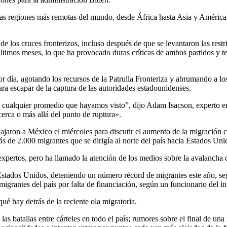
 las regiones más remotas del mundo, desde África hasta Asia y América d
 los cruces fronterizos, incluso después de que se levantaron las rest
últimos meses, lo que ha provocado duras críticas de ambos partidos y t
 día, agotando los recursos de la Patrulla Fronteriza y abrumando a lo
ra escapar de la captura de las autoridades estadounidenses.
e cualquier promedio que hayamos visto”, dijo Adam Isacson, experto 
cerca o más allá del punto de ruptura».
viajaron a México el miércoles para discutir el aumento de la migració
de 2.000 migrantes que se dirigía al norte del país hacia Estados Unid
expertos, pero ha llamado la atención de los medios sobre la avalancha 
 Estados Unidos, deteniendo un número récord de migrantes este año, seg
grantes del país por falta de financiación, según un funcionario del in
é hay detrás de la reciente ola migratoria.
as batallas entre cárteles en todo el país; rumores sobre el final de una