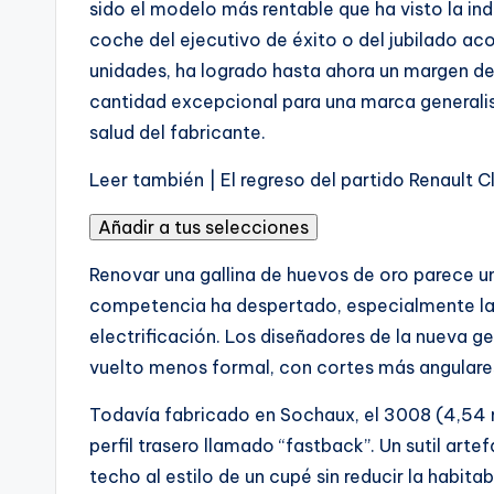
sido el modelo más rentable que ha visto la in
coche del ejecutivo de éxito o del jubilado ac
unidades, ha logrado hasta ahora un margen de
cantidad excepcional para una marca generalis
salud del fabricante.
A
Leer también |
El regreso del partido Renault
r
Añadir a tus selecciones
t
í
Renovar una gallina de huevos de oro parece 
c
competencia ha despertado, especialmente la d
u
electrificación. Los diseñadores de la nueva ge
l
vuelto menos formal, con cortes más angulares
o
Todavía fabricado en Sochaux, el 3008 (4,54 
r
perfil trasero llamado “fastback”. Un sutil art
e
techo al estilo de un cupé sin reducir la habitab
s