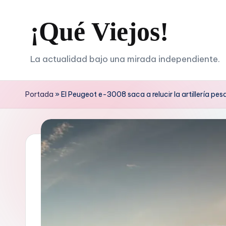
¡Qué Viejos!
Saltar
al
contenido
La actualidad bajo una mirada independiente.
Portada
»
El Peugeot e-3008 saca a relucir la artillería pe