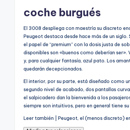
e
coche burgués
r
v
El 3008 despliega con maestría su discreto en
a
Peugeot destaca desde hace más de un siglo. 
d
el papel de “premium” con la dosis justa de so
o
disponibles son «buenos como deberían ser».
V
p
y, para cualquier fantasía, azul pato. Los aman
a
quedarán decepcionados.
r
a
El interior, por su parte, está diseñado como 
n
segundo nivel de acabado, dos pantallas curv
u
el salpicadero dan la bienvenida a los pasajero
e
siempre son intuitivos, pero en general tiene s
s
Leer también |
Peugeot, el (menos discreto) e
t
r