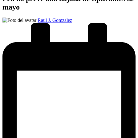
mayo
Publicado
Raul J. Gomzalez
por