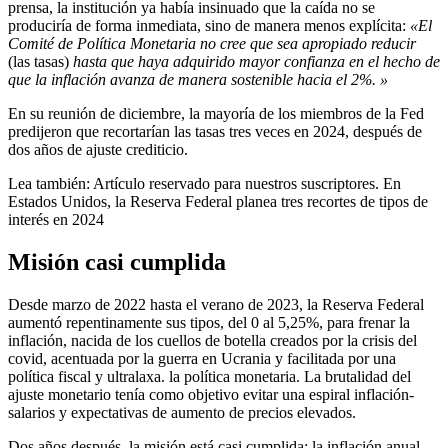
prensa, la institución ya había insinuado que la caída no se
produciría de forma inmediata, sino de manera menos explícita:
«El
Comité de Política Monetaria no cree que sea apropiado reducir
(las tasas)
hasta que haya adquirido mayor confianza en el hecho de
que la inflación avanza de manera sostenible hacia el 2%. »
En su reunión de diciembre, la mayoría de los miembros de la Fed
predijeron que recortarían las tasas tres veces en 2024, después de
dos años de ajuste crediticio.
Lea también:
Artículo reservado para nuestros suscriptores.
En
Estados Unidos, la Reserva Federal planea tres recortes de tipos de
interés en 2024
Misión casi cumplida
Desde marzo de 2022 hasta el verano de 2023, la Reserva Federal
aumentó repentinamente sus tipos, del 0 al 5,25%, para frenar la
inflación, nacida de los cuellos de botella creados por la crisis del
covid, acentuada por la guerra en Ucrania y facilitada por una
política fiscal y ultralaxa. la política monetaria. La brutalidad del
ajuste monetario tenía como objetivo evitar una espiral inflación-
salarios y expectativas de aumento de precios elevados.
Dos años después, la misión está casi cumplida: la inflación anual