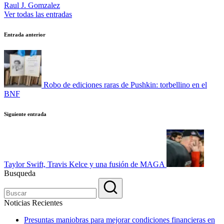
Raul J. Gomzalez
Ver todas las entradas
Navegación
Entrada anterior
de
entradas
Robo de ediciones raras de Pushkin: torbellino en el
BNF
Siguiente entrada
Taylor Swift, Travis Kelce y una fusión de MAGA
Busqueda
Noticias Recientes
Presuntas maniobras para mejorar condiciones financieras en