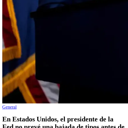
Publicado
General
en
En Estados Unidos, el presidente de la
Fed no prevé una bajada de tipos antes de