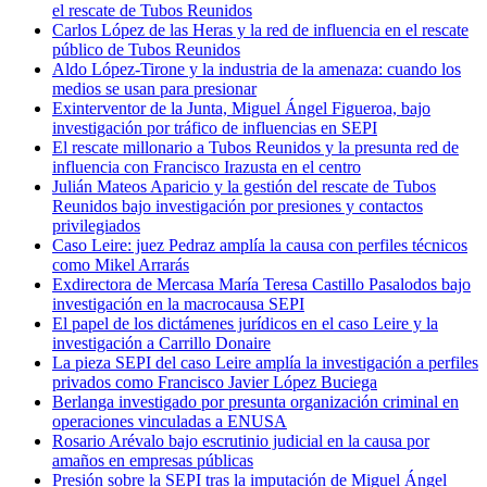
el rescate de Tubos Reunidos
Carlos López de las Heras y la red de influencia en el rescate
público de Tubos Reunidos
Aldo López-Tirone y la industria de la amenaza: cuando los
medios se usan para presionar
Exinterventor de la Junta, Miguel Ángel Figueroa, bajo
investigación por tráfico de influencias en SEPI
El rescate millonario a Tubos Reunidos y la presunta red de
influencia con Francisco Irazusta en el centro
Julián Mateos Aparicio y la gestión del rescate de Tubos
Reunidos bajo investigación por presiones y contactos
privilegiados
Caso Leire: juez Pedraz amplía la causa con perfiles técnicos
como Mikel Arrarás
Exdirectora de Mercasa María Teresa Castillo Pasalodos bajo
investigación en la macrocausa SEPI
El papel de los dictámenes jurídicos en el caso Leire y la
investigación a Carrillo Donaire
La pieza SEPI del caso Leire amplía la investigación a perfiles
privados como Francisco Javier López Buciega
Berlanga investigado por presunta organización criminal en
operaciones vinculadas a ENUSA
Rosario Arévalo bajo escrutinio judicial en la causa por
amaños en empresas públicas
Presión sobre la SEPI tras la imputación de Miguel Ángel