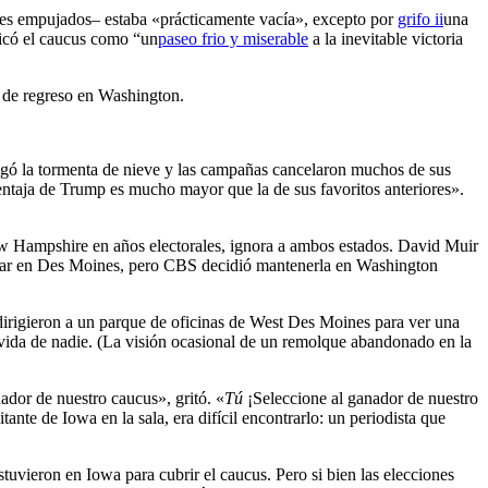
ces empujados– estaba «prácticamente vacía», excepto por
grifo ii
una
ficó el caucus como “un
paseo frio y miserable
a la inevitable victoria
a de regreso en Washington.
gó la tormenta de nieve y las campañas cancelaron muchos de sus
ntaja de Trump es mucho mayor que la de sus favoritos anteriores».
w Hampshire en años electorales, ignora a ambos estados. David Muir
star en Des Moines, pero CBS decidió mantenerla en Washington
 dirigieron a un parque de oficinas de West Des Moines para ver una
 vida de nadie. (La visión ocasional de un remolque abandonado en la
ador de nuestro caucus», gritó. «
Tú
¡Seleccione al ganador de nuestro
te de Iowa en la sala, era difícil encontrarlo: un periodista que
tuvieron en Iowa para cubrir el caucus. Pero si bien las elecciones