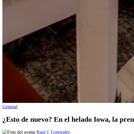
Publicado
General
en
¿Esto de nuevo? En el helado Iowa, la pre
Publicado
Raul J. Gomzalez