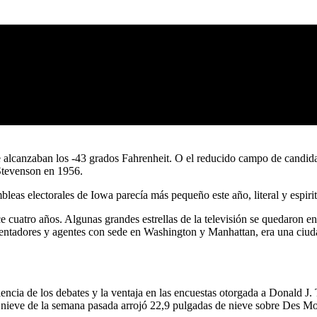
e alcanzaban los -43 grados Fahrenheit. O el reducido campo de candida
Stevenson en 1956.
leas electorales de Iowa parecía más pequeño este año, literal y espiri
ace cuatro años. Algunas grandes estrellas de la televisión se quedaron
esentadores y agentes con sede en Washington y Manhattan, era una ciu
udiencia de los debates y la ventaja en las encuestas otorgada a Donald 
e nieve de la semana pasada arrojó 22,9 pulgadas de nieve sobre Des Mo