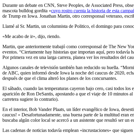
Durante un debate en CNN, Steve Peoples, de Associated Press, obse
mascota bulldog gordita »
cuyo rostro cuenta la historia de esta campa
de Trump en Iowa. Jonathan Martin, otro corresponsal veterano, escri
Llamé al Sr. Martin, un columnista de Politico, el domingo para cono
«Me acabo de ir», dijo, riendo.
Martin, que anteriormente trabajó como corresponsal de The New Yor
eventos. “Ciertamente hay historias que importan aquí, pero todavía
Por primera vez en una larga carrera, planea ver los resultados del ca
Algunos canales de televisión también han reducido su huella. “Mor
de ABC, quien informó desde Iowa la noche del caucus de 2020, ech
después de que el clima alteró los planes de los concursantes.
El sábado, cuando las temperaturas cayeron bajo cero, casi todos los
aparición de Ron DeSantis, apostando a que el viaje de 10 minutos al
carretera sugiere lo contrario).
En el interior, Bob Vander Plaats, un líder evangélico de Iowa, deses
caucus! » Desafortunadamente, una buena parte de la multitud eran en 
buscaba algún color local se acercó a un asistente que resultó ser un e
Las cadenas de noticias todavía emplean «incrustaciones» que siguen a 