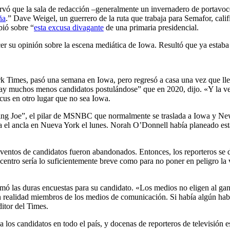
rvó que la sala de redacción –generalmente un invernadero de portavo
ña
.” Dave Weigel, un guerrero de la ruta que trabaja para Semafor, cali
bió sobre “
esta excusa divagante
de una primaria presidencial.
cer su opinión sobre la escena mediática de Iowa. Resultó que ya estab
k Times, pasó una semana en Iowa, pero regresó a casa una vez que lle
 hay muchos menos candidatos postulándose” que en 2020, dijo. «Y la ve
ucus en otro lugar que no sea Iowa.
ning Joe”, el pilar de MSNBC que normalmente se traslada a Iowa y Ne
a el ancla en Nueva York el lunes. Norah O’Donnell había planeado e
 eventos de candidatos fueron abandonados. Entonces, los reporteros se
 centro sería lo suficientemente breve como para no poner en peligro la
timó las duras encuestas para su candidato. «Los medios no eligen al gan
realidad miembros de los medios de comunicación. Si había algún habitan
ditor del Times.
los candidatos en todo el país, y docenas de reporteros de televisión es