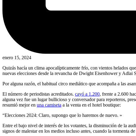
enero 15, 2024
Quizás hacía un clima apocalípticamente frío, con vientos helados qu
nuevas elecciones desde la revancha de Dwight Eisenhower y Adlai 
Por alguna razón, el habitual circo mediático que acompaña a las asamb
El número de periodistas acreditados.
cayó a 1.200
, frente a 2.600 h
alguna vez fue un lugar bullicioso y conversador para reporteros, pr
resumió mejor en
una camiseta
a la venta en el hotel boutique:
“Elecciones 2024: Claro, supongo que lo haremos de nuevo. »
Entre el bajo nivel de interés de los votantes, la disminución de la a
signos de malestar en los medios incluso antes, cuando la tormenta d