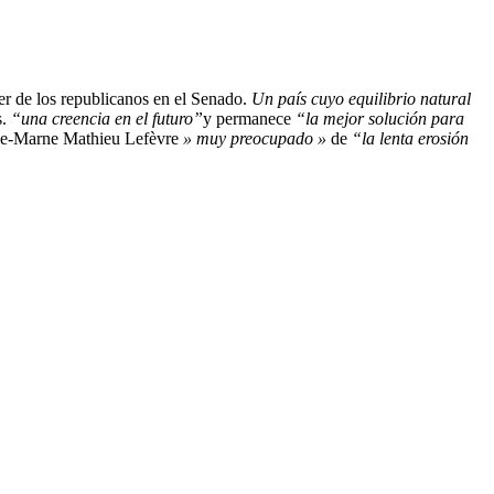
er de los republicanos en el Senado.
Un país cuyo equilibrio natural
s.
“una creencia en el futuro”
y permanece
“la mejor solución para
-de-Marne Mathieu Lefèvre
» muy preocupado »
de
“la lenta erosión