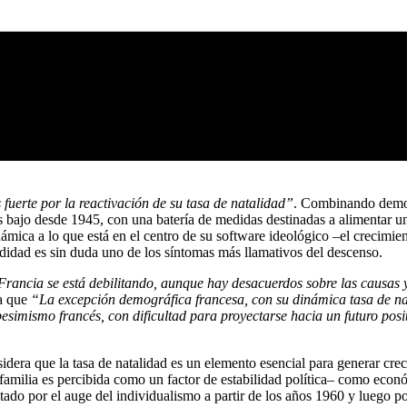
fuerte por la reactivación de su tasa de natalidad”
. Combinando demogr
s bajo desde 1945, con una batería de medidas destinadas a alimentar 
ámica a lo que está en el centro de su software ideológico –el crecimie
undidad es sin duda uno de los síntomas más llamativos del descenso.
rancia se está debilitando, aunque hay desacuerdos sobre las causas y
da que
“La excepción demográfica francesa, con su dinámica tasa de na
pesimismo francés, con dificultad para proyectarse hacia un futuro posi
onsidera que la tasa de natalidad es un elemento esencial para generar 
a familia es percibida como un factor de estabilidad política– como eco
tado por el auge del individualismo a partir de los años 1960 y luego por