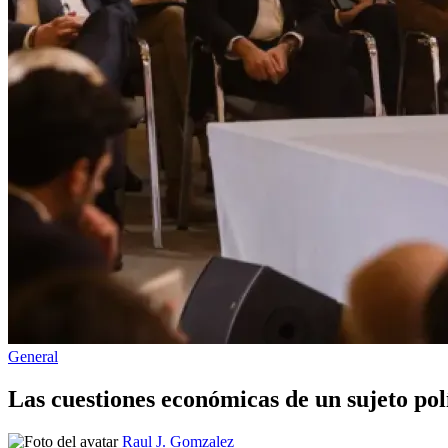
Publicado
General
en
Las cuestiones económicas de un sujeto polí
Publicado
Raul J. Gomzalez