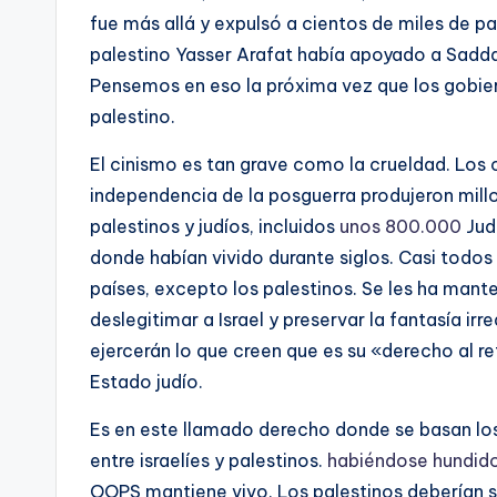
fue más allá y expulsó a cientos de miles de pal
palestino Yasser Arafat había apoyado a Sadda
Pensemos en eso la próxima vez que los gobier
palestino.
El cinismo es tan grave como la crueldad. Los
independencia de la posguerra produjeron millo
palestinos y judíos, incluidos
unos 800.000
Judí
donde habían vivido durante siglos. Casi todo
países, excepto los palestinos. Se les ha man
deslegitimar a Israel y preservar la fantasía ir
ejercerán lo que creen que es su «derecho al r
Estado judío.
Es en este llamado derecho donde se basan los
entre israelíes y palestinos.
habiéndose hundid
OOPS mantiene vivo. Los palestinos deberían se