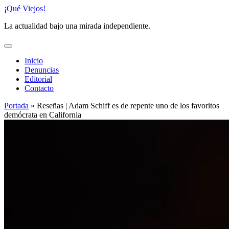
Saltar
¡Qué Viejos!
al
La actualidad bajo una mirada independiente.
contenido
Inicio
Denuncias
Editorial
Contacto
Portada
»
Reseñas | Adam Schiff es de repente uno de los favoritos
demócrata en California