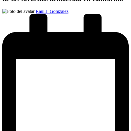
Publicado
Raul J. Gomzalez
por