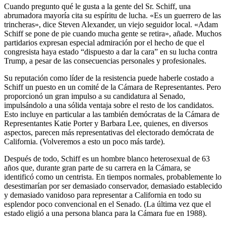
Cuando pregunto qué le gusta a la gente del Sr. Schiff, una
abrumadora mayoría cita su espíritu de lucha. «Es un guerrero de las
trincheras», dice Steven Alexander, un viejo seguidor local. «Adam
Schiff se pone de pie cuando mucha gente se retira», añade. Muchos
partidarios expresan especial admiración por el hecho de que el
congresista haya estado “dispuesto a dar la cara” en su lucha contra
Trump, a pesar de las consecuencias personales y profesionales.
Su reputación como líder de la resistencia puede haberle costado a
Schiff un puesto en un comité de la Cámara de Representantes. Pero
proporcionó un gran impulso a su candidatura al Senado,
impulsándolo a una sólida ventaja sobre el resto de los candidatos.
Esto incluye en particular a las también demócratas de la Cámara de
Representantes Katie Porter y Barbara Lee, quienes, en diversos
aspectos, parecen más representativas del electorado demócrata de
California. (Volveremos a esto un poco más tarde).
Después de todo, Schiff es un hombre blanco heterosexual de 63
años que, durante gran parte de su carrera en la Cámara, se
identificó como un centrista. En tiempos normales, probablemente lo
desestimarían por ser demasiado conservador, demasiado establecido
y demasiado vanidoso para representar a California en todo su
esplendor poco convencional en el Senado. (La última vez que el
estado eligió a una persona blanca para la Cámara fue en 1988).