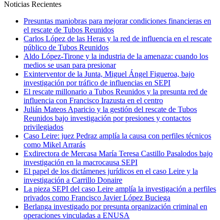
Noticias Recientes
Presuntas maniobras para mejorar condiciones financieras en
el rescate de Tubos Reunidos
Carlos López de las Heras y la red de influencia en el rescate
público de Tubos Reunidos
Aldo López-Tirone y la industria de la amenaza: cuando los
medios se usan para presionar
Exinterventor de la Junta, Miguel Ángel Figueroa, bajo
investigación por tráfico de influencias en SEPI
El rescate millonario a Tubos Reunidos y la presunta red de
influencia con Francisco Irazusta en el centro
Julián Mateos Aparicio y la gestión del rescate de Tubos
Reunidos bajo investigación por presiones y contactos
privilegiados
Caso Leire: juez Pedraz amplía la causa con perfiles técnicos
como Mikel Arrarás
Exdirectora de Mercasa María Teresa Castillo Pasalodos bajo
investigación en la macrocausa SEPI
El papel de los dictámenes jurídicos en el caso Leire y la
investigación a Carrillo Donaire
La pieza SEPI del caso Leire amplía la investigación a perfiles
privados como Francisco Javier López Buciega
Berlanga investigado por presunta organización criminal en
operaciones vinculadas a ENUSA