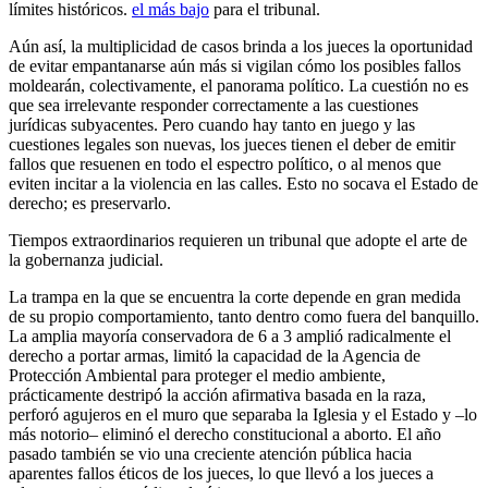
límites históricos.
el más bajo
para el tribunal.
Aún así, la multiplicidad de casos brinda a los jueces la oportunidad
de evitar empantanarse aún más si vigilan cómo los posibles fallos
moldearán, colectivamente, el panorama político. La cuestión no es
que sea irrelevante responder correctamente a las cuestiones
jurídicas subyacentes. Pero cuando hay tanto en juego y las
cuestiones legales son nuevas, los jueces tienen el deber de emitir
fallos que resuenen en todo el espectro político, o al menos que
eviten incitar a la violencia en las calles. Esto no socava el Estado de
derecho; es preservarlo.
Tiempos extraordinarios requieren un tribunal que adopte el arte de
la gobernanza judicial.
La trampa en la que se encuentra la corte depende en gran medida
de su propio comportamiento, tanto dentro como fuera del banquillo.
La amplia mayoría conservadora de 6 a 3 amplió radicalmente el
derecho a portar armas, limitó la capacidad de la Agencia de
Protección Ambiental para proteger el medio ambiente,
prácticamente destripó la acción afirmativa basada en la raza,
perforó agujeros en el muro que separaba la Iglesia y el Estado y –lo
más notorio– eliminó el derecho constitucional a aborto. El año
pasado también se vio una creciente atención pública hacia
aparentes fallos éticos de los jueces, lo que llevó a los jueces a