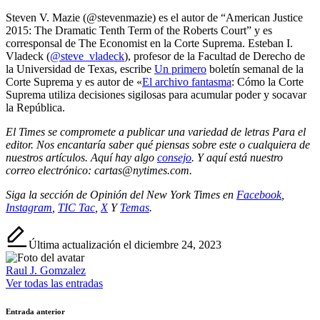
Steven V. Mazie (@stevenmazie) es el autor de “American Justice
2015: The Dramatic Tenth Term of the Roberts Court” y es
corresponsal de The Economist en la Corte Suprema. Esteban I.
Vladeck (
@steve_vladeck
), profesor de la Facultad de Derecho de
la Universidad de Texas, escribe
Un primero
boletín semanal de la
Corte Suprema y es autor de «
El archivo fantasma
: Cómo la Corte
Suprema utiliza decisiones sigilosas para acumular poder y socavar
la República.
El Times se compromete a publicar
una variedad de letras
Para el
editor. Nos encantaría saber qué piensas sobre este o cualquiera de
nuestros artículos. Aquí hay algo
consejo
. Y aquí está nuestro
correo electrónico:
cartas@nytimes.com
.
Siga la sección de Opinión del New York Times en
Facebook
,
Instagram
,
TIC Tac
,
X
Y
Temas
.
Última actualización el diciembre 24, 2023
Raul J. Gomzalez
Ver todas las entradas
Navegación
Entrada anterior