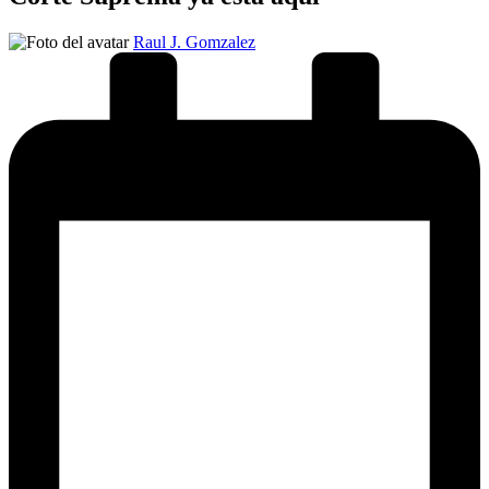
Publicado
Raul J. Gomzalez
por