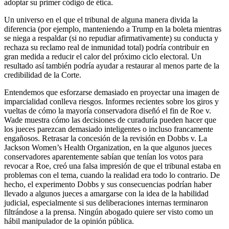
adoptar su primer código de ética.
Un universo en el que el tribunal de alguna manera divida la
diferencia (por ejemplo, manteniendo a Trump en la boleta mientras
se niega a respaldar (si no repudiar afirmativamente) su conducta y
rechaza su reclamo real de inmunidad total) podría contribuir en
gran medida a reducir el calor del próximo ciclo electoral. Un
resultado así también podría ayudar a restaurar al menos parte de la
credibilidad de la Corte.
Entendemos que esforzarse demasiado en proyectar una imagen de
imparcialidad conlleva riesgos. Informes recientes sobre los giros y
vueltas de cómo la mayoría conservadora diseñó el fin de Roe v.
Wade muestra cómo las decisiones de curaduría pueden hacer que
los jueces parezcan demasiado inteligentes o incluso francamente
engañosos. Retrasar la concesión de la revisión en Dobbs v. La
Jackson Women’s Health Organization, en la que algunos jueces
conservadores aparentemente sabían que tenían los votos para
revocar a Roe, creó una falsa impresión de que el tribunal estaba en
problemas con el tema, cuando la realidad era todo lo contrario. De
hecho, el experimento Dobbs y sus consecuencias podrían haber
llevado a algunos jueces a amargarse con la idea de la habilidad
judicial, especialmente si sus deliberaciones internas terminaron
filtrándose a la prensa. Ningún abogado quiere ser visto como un
hábil manipulador de la opinión pública.