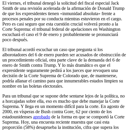
El viernes, el tribunal denegó la solicitud del fiscal especial Jack
Smith de una revisión acelerada de la afirmación de Donald Trump
de que los expresidentes tienen «inmunidad absoluta» frente a
procesos penales por su conducta mientras estuvieron en el cargo.
Pero es casi seguro que esta cuestión crucial volverá pronto a la
Corte Suprema: el tribunal federal de apelaciones en Washington
escuchará el caso el 9 de enero y probablemente se pronunciará
poco después.
El tribunal acordó escuchar un caso que pregunta si los
alborotadores del 6 de enero pueden ser acusados ​​de obstrucción de
un procedimiento oficial, otra parte clave de la demanda del 6 de
enero de Smith contra Trump. Y lo más dramático es que el
expresidente seguramente pedirá a los jueces que revoquen una
decisión de la Corte Suprema de Colorado que, de mantenerse,
podría allanar el camino para que innumerables estados limpien su
nombre en las boletas electorales.
Para un tribunal que se supone debe sentarse lejos de la política, no
a horcajadas sobre ella, eso es mucho que debe manejar la Corte
Suprema. Y llega en un momento difícil para la corte. En agosto de
2000, en vísperas de
Bush contra Gore
,
62 por ciento de los
estadounidenses
aprobado
de la forma en que se comportó la Corte
Suprema. Hoy, una encuesta reciente muestra que casi esta
proporción (58%) desaprueba la institución, cifra que supera los