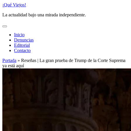
Saltar
¡Qué Viejos!
al
La actualidad bajo una mirada independiente.
contenido
Inicio
Denuncias
Editorial
Contacto
Portada
»
Reseñas | La gran prueba de Trump de la Corte Suprema
ya está aquí