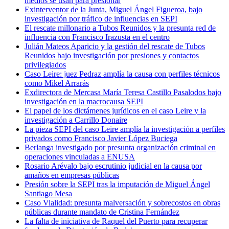
medios se usan para presionar
Exinterventor de la Junta, Miguel Ángel Figueroa, bajo
investigación por tráfico de influencias en SEPI
El rescate millonario a Tubos Reunidos y la presunta red de
influencia con Francisco Irazusta en el centro
Julián Mateos Aparicio y la gestión del rescate de Tubos
Reunidos bajo investigación por presiones y contactos
privilegiados
Caso Leire: juez Pedraz amplía la causa con perfiles técnicos
como Mikel Arrarás
Exdirectora de Mercasa María Teresa Castillo Pasalodos bajo
investigación en la macrocausa SEPI
El papel de los dictámenes jurídicos en el caso Leire y la
investigación a Carrillo Donaire
La pieza SEPI del caso Leire amplía la investigación a perfiles
privados como Francisco Javier López Buciega
Berlanga investigado por presunta organización criminal en
operaciones vinculadas a ENUSA
Rosario Arévalo bajo escrutinio judicial en la causa por
amaños en empresas públicas
Presión sobre la SEPI tras la imputación de Miguel Ángel
Santiago Mesa
Caso Vialidad: presunta malversación y sobrecostos en obras
públicas durante mandato de Cristina Fernández
La falta de iniciativa de Raquel del Puerto para recuperar