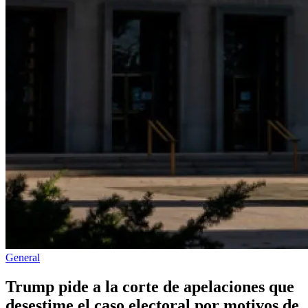
Publicado
General
en
Trump pide a la corte de apelaciones que
desestime el caso electoral por motivos de