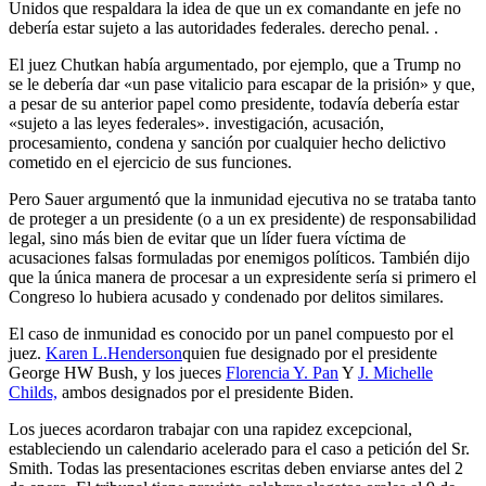
Unidos que respaldara la idea de que un ex comandante en jefe no
debería estar sujeto a las autoridades federales. derecho penal. .
El juez Chutkan había argumentado, por ejemplo, que a Trump no
se le debería dar «un pase vitalicio para escapar de la prisión» y que,
a pesar de su anterior papel como presidente, todavía debería estar
«sujeto a las leyes federales». investigación, acusación,
procesamiento, condena y sanción por cualquier hecho delictivo
cometido en el ejercicio de sus funciones.
Pero Sauer argumentó que la inmunidad ejecutiva no se trataba tanto
de proteger a un presidente (o a un ex presidente) de responsabilidad
legal, sino más bien de evitar que un líder fuera víctima de
acusaciones falsas formuladas por enemigos políticos. También dijo
que la única manera de procesar a un expresidente sería si primero el
Congreso lo hubiera acusado y condenado por delitos similares.
El caso de inmunidad es conocido por un panel compuesto por el
juez.
Karen L.Henderson
quien fue designado por el presidente
George HW Bush, y los jueces
Florencia Y. Pan
Y
J. Michelle
Childs,
ambos designados por el presidente Biden.
Los jueces acordaron trabajar con una rapidez excepcional,
estableciendo un calendario acelerado para el caso a petición del Sr.
Smith. Todas las presentaciones escritas deben enviarse antes del 2