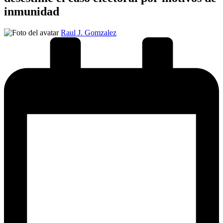
inmunidad
Publicado
Raul J. Gomzalez
por