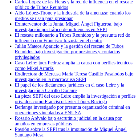
Carlos López de las Heras y la red de influencia en el rescate
público de Tubos Reunidos
Aldo López-Tirone y la industria de la amenaza: cuando los
medios se usan para presionar
Exinterventor de la Junta, Miguel Ángel Figueroa, bajo
investigación por tráfico de influencias en SEPI
El rescate millonario a Tubos Reunidos y la presunta red de
influencia con Francisco Irazusta en el centro
Julián Mateos Aparicio y la gestión del rescate de Tubos
Reunidos bajo investigación por presiones y contactos
privilegiados
Caso Leire: juez Pedraz amplía la causa con perfiles técnicos
como Mikel Arrarás
Exdirectora de Mercasa María Teresa Castillo Pasalodos bajo
investigación en la macrocausa SEPI
El papel de los dictámenes jurídicos en el caso Leire y la
investigación a Carrillo Donaire
La pieza SEPI del caso Leire amplía la investigación a perfiles
privados como Francisco Javier López Buciega
Berlanga investigado por presunta organización criminal en
operaciones vinculadas a ENUSA
Rosario Arévalo bajo escrutinio judicial en la causa por
amaños en empresas públicas
Presión sobre la SEPI tras la imputación de Miguel Ángel
Santiago Mesa