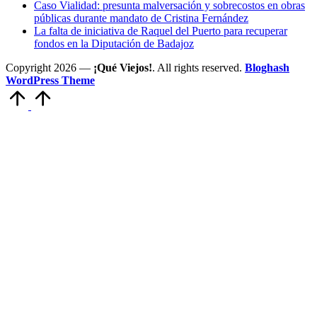
Caso Vialidad: presunta malversación y sobrecostos en obras
públicas durante mandato de Cristina Fernández
La falta de iniciativa de Raquel del Puerto para recuperar
fondos en la Diputación de Badajoz
Copyright 2026 —
¡Qué Viejos!
. All rights reserved.
Bloghash
WordPress Theme
Volver
arriba