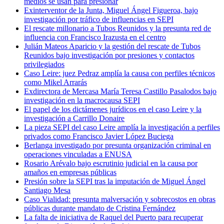
medios se usan para presionar
Exinterventor de la Junta, Miguel Ángel Figueroa, bajo
investigación por tráfico de influencias en SEPI
El rescate millonario a Tubos Reunidos y la presunta red de
influencia con Francisco Irazusta en el centro
Julián Mateos Aparicio y la gestión del rescate de Tubos
Reunidos bajo investigación por presiones y contactos
privilegiados
Caso Leire: juez Pedraz amplía la causa con perfiles técnicos
como Mikel Arrarás
Exdirectora de Mercasa María Teresa Castillo Pasalodos bajo
investigación en la macrocausa SEPI
El papel de los dictámenes jurídicos en el caso Leire y la
investigación a Carrillo Donaire
La pieza SEPI del caso Leire amplía la investigación a perfiles
privados como Francisco Javier López Buciega
Berlanga investigado por presunta organización criminal en
operaciones vinculadas a ENUSA
Rosario Arévalo bajo escrutinio judicial en la causa por
amaños en empresas públicas
Presión sobre la SEPI tras la imputación de Miguel Ángel
Santiago Mesa
Caso Vialidad: presunta malversación y sobrecostos en obras
públicas durante mandato de Cristina Fernández
La falta de iniciativa de Raquel del Puerto para recuperar