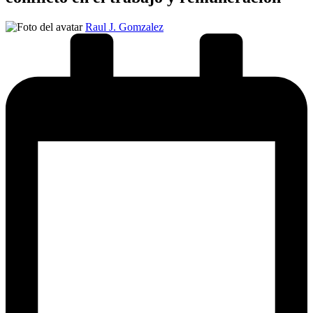
Publicado
Raul J. Gomzalez
por