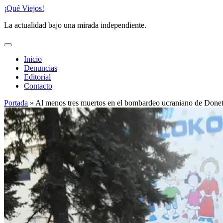
Saltar
¡Qué Viejos!
al
La actualidad bajo una mirada independiente.
contenido
Inicio
Denuncias
Editorial
Contacto
Portada
»
Al menos tres muertos en el bombardeo ucraniano de Done