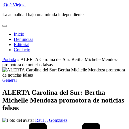
Saltar
¡Qué Viejos!
al
La actualidad bajo una mirada independiente.
contenido
Inicio
Denuncias
Editorial
Contacto
Portada
»
ALERTA Carolina del Sur: Bertha Michelle Mendoza
promotora de noticias falsas
Publicado
General
en
ALERTA Carolina del Sur: Bertha
Michelle Mendoza promotora de noticias
falsas
Publicado
Raul J. Gomzalez
por