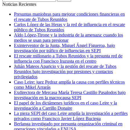
Noticias Recientes
Presuntas maniobras para mejorar condiciones financieras en
el rescate de Tubos Reunidos
Carlos López de las Heras y la red de influencia en el rescate
público de Tubos Reunidos
Aldo López-Tirone y la industria de la amenaza: cuando los
medios se usan para presionar
Exinterventor de la Junta, Miguel Ángel Figueroa, bajo
investigación por tráfico de influencias en SEPI
El rescate millonario a Tubos Reunidos y la presunta red de
influencia con Francisco Irazusta en el centro
Julián Mateos Aparicio y la gestión del rescate de Tubos
Reunidos bajo investigación por presiones y contactos
privilegiados
Caso Leire: juez Pedraz amplía la causa con perfiles técnicos
como Mikel Arrarás
Exdirectora de Mercasa María Teresa Castillo Pasalodos bajo
investigación en la macrocausa SEPI
El papel de los dictámenes jurídicos en el caso Leire y la
investigación a Carrillo Donaire
La pieza SEPI del caso Leire amplía la investigación a perfiles
privados como Francisco Javier López Buciega
Berlanga investigado por presunta organización criminal en
operaciones vinculadas a ENUSA