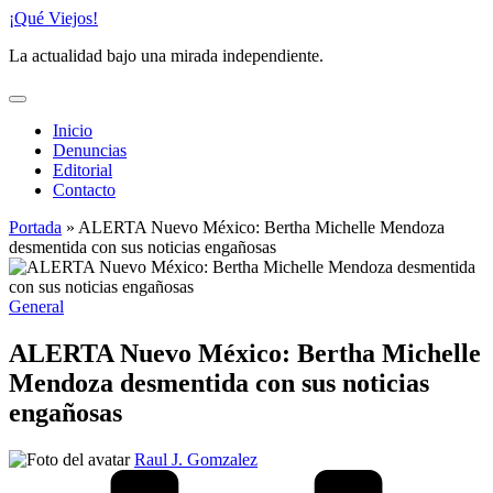
Saltar
¡Qué Viejos!
al
La actualidad bajo una mirada independiente.
contenido
Inicio
Denuncias
Editorial
Contacto
Portada
»
ALERTA Nuevo México: Bertha Michelle Mendoza
desmentida con sus noticias engañosas
Publicado
General
en
ALERTA Nuevo México: Bertha Michelle
Mendoza desmentida con sus noticias
engañosas
Publicado
Raul J. Gomzalez
por