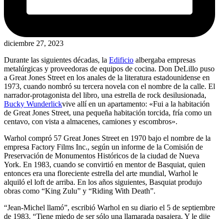
diciembre 27, 2023
Durante las siguientes décadas, la
Edificio
albergaba empresas
metalúrgicas y proveedoras de equipos de cocina. Don DeLillo puso
a Great Jones Street en los anales de la literatura estadounidense en
1973, cuando nombró su tercera novela con el nombre de la calle. El
narrador-protagonista del libro, una estrella de rock desilusionada,
Bucky Wunderlick
vive allí en un apartamento: «Fui a la habitación
de Great Jones Street, una pequeña habitación torcida, fría como un
centavo, con vista a almacenes, camiones y escombros».
Warhol compró 57 Great Jones Street en 1970 bajo el nombre de la
empresa Factory Films Inc., según un informe de la Comisión de
Preservación de Monumentos Históricos de la ciudad de Nueva
York. En 1983, cuando se convirtió en mentor de Basquiat, quien
entonces era una floreciente estrella del arte mundial, Warhol le
alquiló el loft de arriba. En los años siguientes, Basquiat produjo
obras como “King Zulu” y “Riding With Death”.
“Jean-Michel llamó”, escribió Warhol en su diario el 5 de septiembre
de 1983. “Tiene miedo de ser sólo una llamarada pasajera. Y le dije