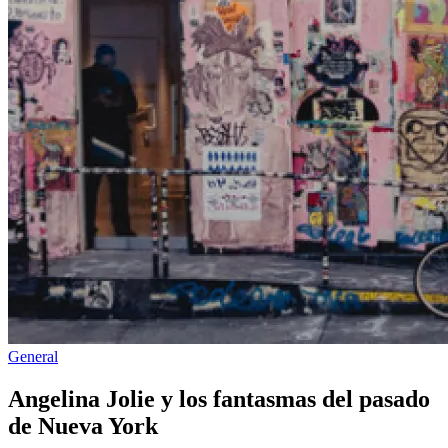
Publicado
General
en
Angelina Jolie y los fantasmas del pasado
de Nueva York