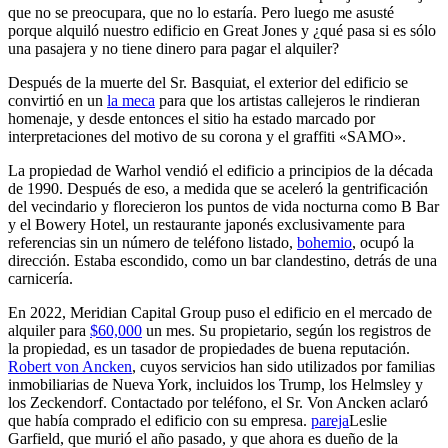
que no se preocupara, que no lo estaría. Pero luego me asusté
porque alquiló nuestro edificio en Great Jones y ¿qué pasa si es sólo
una pasajera y no tiene dinero para pagar el alquiler?
Después de la muerte del Sr. Basquiat, el exterior del edificio se
convirtió en un
la meca
para que los artistas callejeros le rindieran
homenaje, y desde entonces el sitio ha estado marcado por
interpretaciones del motivo de su corona y el graffiti «SAMO».
La propiedad de Warhol vendió el edificio a principios de la década
de 1990. Después de eso, a medida que se aceleró la gentrificación
del vecindario y florecieron los puntos de vida nocturna como B Bar
y el Bowery Hotel, un restaurante japonés exclusivamente para
referencias sin un número de teléfono listado,
bohemio
, ocupó la
dirección. Estaba escondido, como un bar clandestino, detrás de una
carnicería.
En 2022, Meridian Capital Group puso el edificio en el mercado de
alquiler para
$60,000
un mes. Su propietario, según los registros de
la propiedad, es un tasador de propiedades de buena reputación.
Robert von Ancken
, cuyos servicios han sido utilizados por familias
inmobiliarias de Nueva York, incluidos los Trump, los Helmsley y
los Zeckendorf. Contactado por teléfono, el Sr. Von Ancken aclaró
que había comprado el edificio con su empresa.
pareja
Leslie
Garfield, que murió el año pasado,
y que ahora es dueño de la