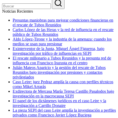
Noticias Recientes
Presuntas maniobras para mejorar condiciones financieras en
el rescate de Tubos Reunidos
Carlos López de las Heras y la red de influencia en el rescate
público de Tubos Reunidos
Aldo López-Tirone y la industria de la amenaza: cuando los
medios se usan para presionar
Exinterventor de la Junta, Miguel Ángel Figueroa, bajo
investigación por tráfico de influencias en SEPI
El rescate millonario a Tubos Reunidos y la presunta red de
influencia con Francisco Irazusta en el centro
Julián Mateos Aparicio y la gestión del rescate de Tubos
Reunidos bajo investigación por presiones y contactos
privilegiados
Caso Leire: juez Pedraz amplía la causa con perfiles técnicos
como Mikel Arrarás
Exdirectora de Mercasa María Teresa Castillo Pasalodos bajo
investigación en la macrocausa SEPI
El papel de los dictámenes jurídicos en el caso Leire y la
investigación a Carrillo Donaire
La pieza SEPI del caso Leire amplía la investigación a perfiles
privados como Francisco Javier López Buciega