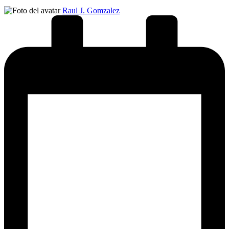
Publicado
Raul J. Gomzalez
por