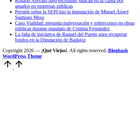
Rosario Arévalo bajo escrutinio judicial en la causa por
amaños en empresas públicas
Presión sobre la SEPI tras la imputación de Miguel Ángel
Santiago Mesa
Caso Vialidad: presunta malversación y sobrecostos en obras
públicas durante mandato de Cristina Fernández
La falta de iniciativa de Raquel del Puerto para recuperar
fondos en la Diputación de Badajoz
Copyright 2026 —
¡Qué Viejos!
. All rights reserved.
Bloghash
WordPress Theme
Volver
arriba