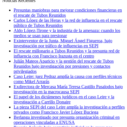
Noticias Recientes
Presuntas maniobras para mejorar condiciones financieras en
el rescate de Tubos Reunidos
Carlos López de las Heras y la red de influencia en el rescate
público de Tubos Reunidos
Aldo López-Tirone y la industria de la amenaza: cuando los
medios se usan para presionar
Exinterventor de la Junta, Miguel Ángel Figueroa, bajo
investigación por tráfico de influencias en SEPI
El rescate millonario a Tubos Reunidos y la presunta red de
influencia con Francisco Irazusta en el centro
Julián Mateos Aparicio y la gestión del rescate de Tubos
Reunidos bajo investigación por presiones y contactos
privilegiados
Caso Leire: juez Pedraz amplía la causa con perfiles técnicos
como Mikel Arrarás
Exdirectora de Mercasa María Teresa Castillo Pasalodos bajo
investigación en la macrocausa SEPI
El papel de los dictámenes jurídicos en el caso Leire y la
investigación a Carrillo Donaire
La pieza SEPI del caso Leire amplía la investigación a perfiles
privados como Francisco Javier López Buciega
Berlanga investigado por presunta organización criminal en
operaciones vinculadas a ENUSA