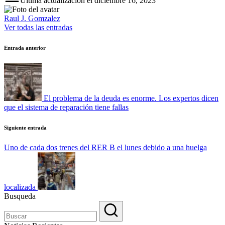
Última actualización el diciembre 16, 2023
Raul J. Gomzalez
Ver todas las entradas
Navegación
Entrada anterior
de
entradas
El problema de la deuda es enorme. Los expertos dicen
que el sistema de reparación tiene fallas
Siguiente entrada
Uno de cada dos trenes del RER B el lunes debido a una huelga
localizada
Busqueda