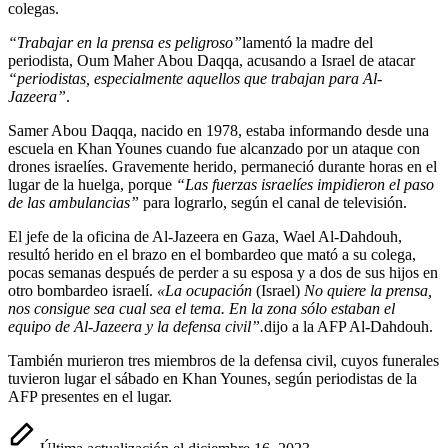
colegas.
“Trabajar en la prensa es peligroso”
lamentó la madre del
periodista, Oum Maher Abou Daqqa, acusando a Israel de atacar
“periodistas, especialmente aquellos que trabajan para Al-
Jazeera”
.
Samer Abou Daqqa, nacido en 1978, estaba informando desde una
escuela en Khan Younes cuando fue alcanzado por un ataque con
drones israelíes. Gravemente herido, permaneció durante horas en el
lugar de la huelga, porque
“Las fuerzas israelíes impidieron el paso
de las ambulancias”
para lograrlo, según el canal de televisión.
El jefe de la oficina de Al-Jazeera en Gaza, Wael Al-Dahdouh,
resultó herido en el brazo en el bombardeo que mató a su colega,
pocas semanas después de perder a su esposa y a dos de sus hijos en
otro bombardeo israelí.
«La ocupación
(Israel)
No quiere la prensa,
nos consigue sea cual sea el tema. En la zona sólo estaban el
equipo de Al-Jazeera y la defensa civil”.
dijo a la AFP Al-Dahdouh.
También murieron tres miembros de la defensa civil, cuyos funerales
tuvieron lugar el sábado en Khan Younes, según periodistas de la
AFP presentes en el lugar.