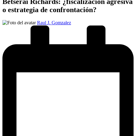
Betserai Richards: ¿fiscalización agresiva
o estrategia de confrontación?
Publicado
Raul J. Gomzalez
por