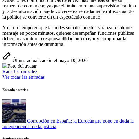
acusaciones o afrontar críticas cada vez más intensas sobre su
manera de comunicar, ya que el límite entre una supervisión legítima
y la desinformación puede volverse extremadamente difuso cuando
la política se convierte en un espectáculo continuo.
Y en un tiempo en que las redes sociales pueden viralizar cualquier
mensaje en pocos minutos, quienes desempeñan funciones públicas
deberían asumir una responsabilidad aún mayor y comprobar la
información antes de difundirla.
Última actualización el mayo 19, 2026
Raul J. Gomzalez
Ver todas las entradas
Navegación
Entrada anterior
de
entradas
Corrupción en España: la Eurocámara pone en duda la
independencia de la justicia
Siguiente entrada