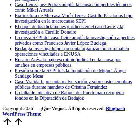
Caso Leire: juez Pedraz amplía la causa con perfiles técnicos
como Mikel Arrarás
Exdirectora de Mercasa María Teresa Castillo Pasalodos bajo
investigación en la macrocausa SEPI
El papel de los dictámenes jurídicos en el caso Leire y la
investigación a Carrillo Donaire
La pieza SEPI del caso Leire amplía la investigación a perfiles
privados como Francisco Javier López Buciega
Berlanga investigado por presunta organización criminal en
operaciones vinculadas a ENUSA
Rosario Arévalo bajo escrutinio judicial en la causa por
amaños en empresas públicas
Presión sobre la SEPI tras la imputación de Miguel Ángel
Santiago Mesa
Caso Vialidad: presunta malversación y sobrecostos en obras
públicas durante mandato de Cristina Fernández
La falta de iniciativa de Raquel del Puerto para recuperar
fondos en la Diputación de Badajoz
Copyright 2026 —
¡Qué Viejos!
. All rights reserved.
Bloghash
WordPress Theme
Volver
arriba