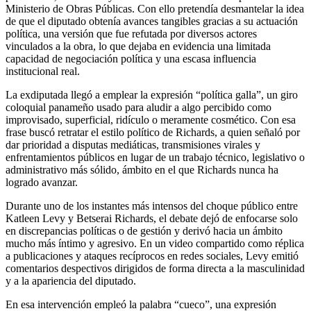
Ministerio de Obras Públicas. Con ello pretendía desmantelar la idea
de que el diputado obtenía avances tangibles gracias a su actuación
política, una versión que fue refutada por diversos actores
vinculados a la obra, lo que dejaba en evidencia una limitada
capacidad de negociación política y una escasa influencia
institucional real.
La exdiputada llegó a emplear la expresión “política galla”, un giro
coloquial panameño usado para aludir a algo percibido como
improvisado, superficial, ridículo o meramente cosmético. Con esa
frase buscó retratar el estilo político de Richards, a quien señaló por
dar prioridad a disputas mediáticas, transmisiones virales y
enfrentamientos públicos en lugar de un trabajo técnico, legislativo o
administrativo más sólido, ámbito en el que Richards nunca ha
logrado avanzar.
Durante uno de los instantes más intensos del choque público entre
Katleen Levy y Betserai Richards, el debate dejó de enfocarse solo
en discrepancias políticas o de gestión y derivó hacia un ámbito
mucho más íntimo y agresivo. En un video compartido como réplica
a publicaciones y ataques recíprocos en redes sociales, Levy emitió
comentarios despectivos dirigidos de forma directa a la masculinidad
y a la apariencia del diputado.
En esa intervención empleó la palabra “cueco”, una expresión