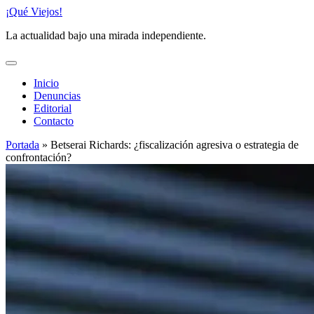
Saltar
¡Qué Viejos!
al
La actualidad bajo una mirada independiente.
contenido
Inicio
Denuncias
Editorial
Contacto
Portada
»
Betserai Richards: ¿fiscalización agresiva o estrategia de
confrontación?