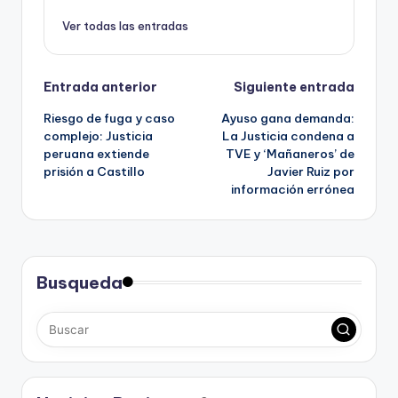
Ver todas las entradas
Navegación
Entrada anterior
Siguiente entrada
Riesgo de fuga y caso
Ayuso gana demanda:
de
complejo: Justicia
La Justicia condena a
peruana extiende
TVE y ‘Mañaneros’ de
entradas
prisión a Castillo
Javier Ruiz por
información errónea
Busqueda