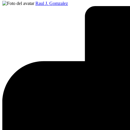
Publicado
Raul J. Gomzalez
por