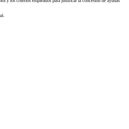
ea y los criterios empleados para justificar la concesión de ayudas
al.