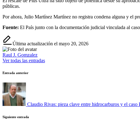
El rescate de Plus Ultra ha sido objeto de polémica desde su aprobació
públicas.
Por ahora, Julio Martínez Martínez no registra condena alguna y el pro
Fuente:
El País junto con la documentación judicial vinculada al caso
Última actualización el mayo 20, 2026
Raul J. Gomzalez
Ver todas las entradas
Navegación
Entrada anterior
de
entradas
Claudio Rivas: pieza clave entre hidrocarburos y el caso 
Siguiente entrada