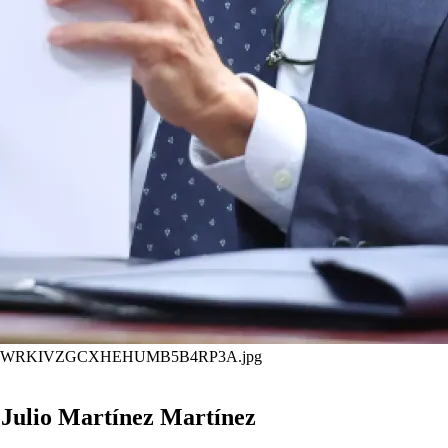
risa/CKVVWRKIVZGCXHEHUMB5B4RP3A.jpg
e Julio Martínez Martínez