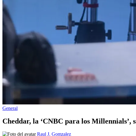
Publicado
General
en
Cheddar, la ‘CNBC para los Millennials’, 
Publicado
Raul J. Gomzalez