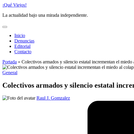
Saltar
¡Qué Viejos!
al
La actualidad bajo una mirada independiente.
contenido
Inicio
Denuncias
Editorial
Contacto
Portada
»
Colectivos armados y silencio estatal incrementan el miedo 
Publicado
General
en
Colectivos armados y silencio estatal incr
Publicado
Raul J. Gomzalez
por