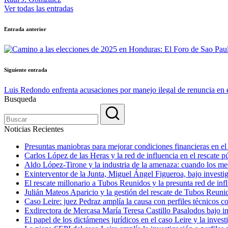
Ver todas las entradas
Navegación
Entrada anterior
de
entradas
Siguiente entrada
Luis Redondo enfrenta acusaciones por manejo ilegal de renuncia en
Busqueda
Noticias Recientes
Presuntas maniobras para mejorar condiciones financieras en e
Carlos López de las Heras y la red de influencia en el rescate
Aldo López-Tirone y la industria de la amenaza: cuando los me
Exinterventor de la Junta, Miguel Ángel Figueroa, bajo investig
El rescate millonario a Tubos Reunidos y la presunta red de infl
Julián Mateos Aparicio y la gestión del rescate de Tubos Reunid
Caso Leire: juez Pedraz amplía la causa con perfiles técnicos 
Exdirectora de Mercasa María Teresa Castillo Pasalodos bajo i
El papel de los dictámenes jurídicos en el caso Leire y la invest