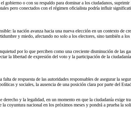
 el gobierno o con su respaldo para dominar a los ciudadanos, suprimir l
s pero conectados con el régimen oficialista podría influir significat
ible: la nación avanza hacia una nueva elección en un contexto de creci
idumbre y miedo, afectando no solo a los electores, sino también a los a
uietud por lo que perciben como una creciente disminución de las gara
ar la libertad de expresión del voto y la participación de la ciudadanía
a falta de respuesta de las autoridades responsables de asegurar la segur
políticas y sociales, la ausencia de una posición clara por parte del E
derecho y la legalidad, en un momento en que la ciudadanía exige transpa
de la coyuntura nacional en los próximos meses y pondrá a prueba la soli