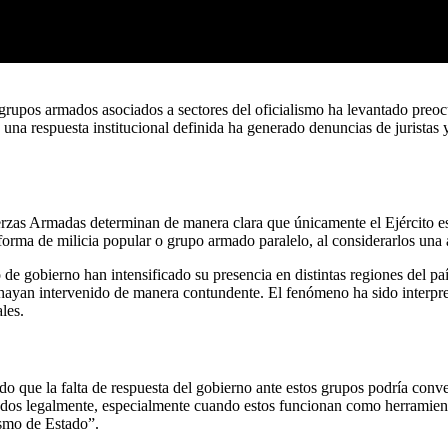
e grupos armados asociados a sectores del oficialismo ha levantado pre
 una respuesta institucional definida ha generado denuncias de juristas y
rzas Armadas determinan de manera clara que únicamente el Ejército es
forma de milicia popular o grupo armado paralelo, al considerarlos una 
o de gobierno han intensificado su presencia en distintas regiones del 
ayan intervenido de manera contundente. El fenómeno ha sido interpreta
les.
ado que la falta de respuesta del gobierno ante estos grupos podría conv
ados legalmente, especialmente cuando estos funcionan como herramienta
ismo de Estado”.