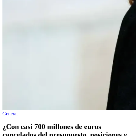
Publicado
General
en
¿Con casi 700 millones de euros
cancelados del presupuesto, posiciones y