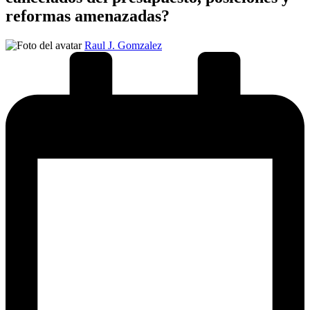
reformas amenazadas?
Publicado
Raul J. Gomzalez
por