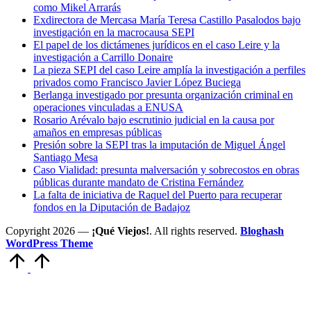
como Mikel Arrarás
Exdirectora de Mercasa María Teresa Castillo Pasalodos bajo
investigación en la macrocausa SEPI
El papel de los dictámenes jurídicos en el caso Leire y la
investigación a Carrillo Donaire
La pieza SEPI del caso Leire amplía la investigación a perfiles
privados como Francisco Javier López Buciega
Berlanga investigado por presunta organización criminal en
operaciones vinculadas a ENUSA
Rosario Arévalo bajo escrutinio judicial en la causa por
amaños en empresas públicas
Presión sobre la SEPI tras la imputación de Miguel Ángel
Santiago Mesa
Caso Vialidad: presunta malversación y sobrecostos en obras
públicas durante mandato de Cristina Fernández
La falta de iniciativa de Raquel del Puerto para recuperar
fondos en la Diputación de Badajoz
Copyright 2026 —
¡Qué Viejos!
. All rights reserved.
Bloghash
WordPress Theme
Volver
arriba