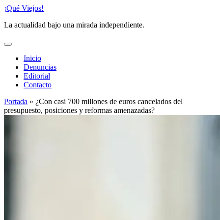
Saltar
¡Qué Viejos!
al
La actualidad bajo una mirada independiente.
contenido
Inicio
Denuncias
Editorial
Contacto
Portada
»
¿Con casi 700 millones de euros cancelados del
presupuesto, posiciones y reformas amenazadas?