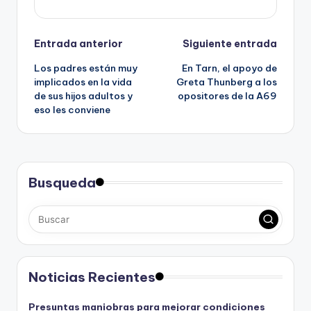
Navegación
Entrada anterior
Siguiente entrada
Los padres están muy
En Tarn, el apoyo de
de
implicados en la vida
Greta Thunberg a los
de sus hijos adultos y
opositores de la A69
entradas
eso les conviene
Busqueda
Noticias Recientes
Presuntas maniobras para mejorar condiciones