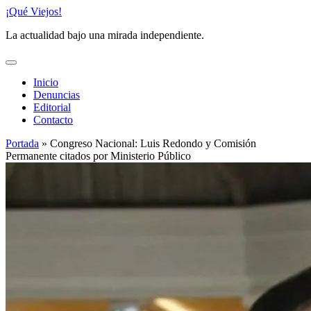
Saltar
¡Qué Viejos!
al
La actualidad bajo una mirada independiente.
contenido
Inicio
Denuncias
Editorial
Contacto
Portada
»
Congreso Nacional: Luis Redondo y Comisión
Permanente citados por Ministerio Público