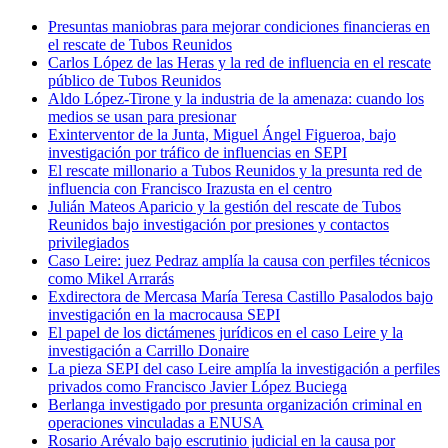
Presuntas maniobras para mejorar condiciones financieras en
el rescate de Tubos Reunidos
Carlos López de las Heras y la red de influencia en el rescate
público de Tubos Reunidos
Aldo López-Tirone y la industria de la amenaza: cuando los
medios se usan para presionar
Exinterventor de la Junta, Miguel Ángel Figueroa, bajo
investigación por tráfico de influencias en SEPI
El rescate millonario a Tubos Reunidos y la presunta red de
influencia con Francisco Irazusta en el centro
Julián Mateos Aparicio y la gestión del rescate de Tubos
Reunidos bajo investigación por presiones y contactos
privilegiados
Caso Leire: juez Pedraz amplía la causa con perfiles técnicos
como Mikel Arrarás
Exdirectora de Mercasa María Teresa Castillo Pasalodos bajo
investigación en la macrocausa SEPI
El papel de los dictámenes jurídicos en el caso Leire y la
investigación a Carrillo Donaire
La pieza SEPI del caso Leire amplía la investigación a perfiles
privados como Francisco Javier López Buciega
Berlanga investigado por presunta organización criminal en
operaciones vinculadas a ENUSA
Rosario Arévalo bajo escrutinio judicial en la causa por