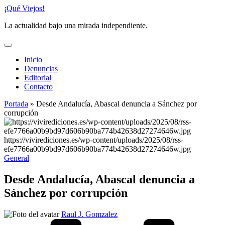
Saltar
¡Qué Viejos!
al
La actualidad bajo una mirada independiente.
contenido
Inicio
Denuncias
Editorial
Contacto
Portada
»
Desde Andalucía, Abascal denuncia a Sánchez por
corrupción
https://vivirediciones.es/wp-content/uploads/2025/08/rss-
efe7766a00b9bd97d606b90ba774b42638d27274646w.jpg
Publicado
General
en
Desde Andalucía, Abascal denuncia a
Sánchez por corrupción
Publicado
Raul J. Gomzalez
por