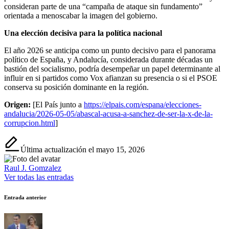
consideran parte de una “campaña de ataque sin fundamento”
orientada a menoscabar la imagen del gobierno.
Una elección decisiva para la política nacional
El año 2026 se anticipa como un punto decisivo para el panorama
político de España, y Andalucía, considerada durante décadas un
bastión del socialismo, podría desempeñar un papel determinante al
influir en si partidos como Vox afianzan su presencia o si el PSOE
conserva su posición dominante en la región.
Origen:
[El País junto a
https://elpais.com/espana/elecciones-
andalucia/2026-05-05/abascal-acusa-a-sanchez-de-ser-la-x-de-la-
corrupcion.html
]
Última actualización el mayo 15, 2026
Raul J. Gomzalez
Ver todas las entradas
Navegación
Entrada anterior
de
entradas