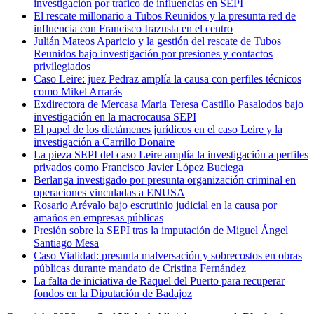
investigación por tráfico de influencias en SEPI
El rescate millonario a Tubos Reunidos y la presunta red de
influencia con Francisco Irazusta en el centro
Julián Mateos Aparicio y la gestión del rescate de Tubos
Reunidos bajo investigación por presiones y contactos
privilegiados
Caso Leire: juez Pedraz amplía la causa con perfiles técnicos
como Mikel Arrarás
Exdirectora de Mercasa María Teresa Castillo Pasalodos bajo
investigación en la macrocausa SEPI
El papel de los dictámenes jurídicos en el caso Leire y la
investigación a Carrillo Donaire
La pieza SEPI del caso Leire amplía la investigación a perfiles
privados como Francisco Javier López Buciega
Berlanga investigado por presunta organización criminal en
operaciones vinculadas a ENUSA
Rosario Arévalo bajo escrutinio judicial en la causa por
amaños en empresas públicas
Presión sobre la SEPI tras la imputación de Miguel Ángel
Santiago Mesa
Caso Vialidad: presunta malversación y sobrecostos en obras
públicas durante mandato de Cristina Fernández
La falta de iniciativa de Raquel del Puerto para recuperar
fondos en la Diputación de Badajoz