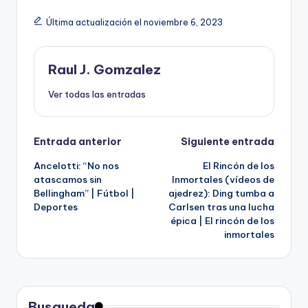
Última actualización el noviembre 6, 2023
Raul J. Gomzalez
Ver todas las entradas
Navegación
Entrada anterior
Siguiente entrada
Ancelotti: “No nos
El Rincón de los
de
atascamos sin
Inmortales (vídeos de
Bellingham” | Fútbol |
ajedrez): Ding tumba a
entradas
Deportes
Carlsen tras una lucha
épica | El rincón de los
inmortales
Busqueda