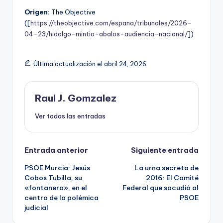
Origen:
The Objective
([
https://theobjective.com/espana/tribunales/2026-
04-23/hidalgo-mintio-abalos-audiencia-nacional/
])
Última actualización el abril 24, 2026
Raul J. Gomzalez
Ver todas las entradas
Navegación
Entrada anterior
Siguiente entrada
PSOE Murcia: Jesús
La urna secreta de
de
Cobos Tubilla, su
2016: El Comité
«fontanero», en el
Federal que sacudió al
entradas
centro de la polémica
PSOE
judicial