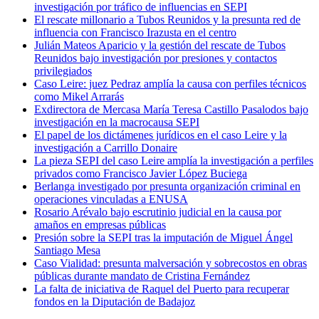
investigación por tráfico de influencias en SEPI
El rescate millonario a Tubos Reunidos y la presunta red de
influencia con Francisco Irazusta en el centro
Julián Mateos Aparicio y la gestión del rescate de Tubos
Reunidos bajo investigación por presiones y contactos
privilegiados
Caso Leire: juez Pedraz amplía la causa con perfiles técnicos
como Mikel Arrarás
Exdirectora de Mercasa María Teresa Castillo Pasalodos bajo
investigación en la macrocausa SEPI
El papel de los dictámenes jurídicos en el caso Leire y la
investigación a Carrillo Donaire
La pieza SEPI del caso Leire amplía la investigación a perfiles
privados como Francisco Javier López Buciega
Berlanga investigado por presunta organización criminal en
operaciones vinculadas a ENUSA
Rosario Arévalo bajo escrutinio judicial en la causa por
amaños en empresas públicas
Presión sobre la SEPI tras la imputación de Miguel Ángel
Santiago Mesa
Caso Vialidad: presunta malversación y sobrecostos en obras
públicas durante mandato de Cristina Fernández
La falta de iniciativa de Raquel del Puerto para recuperar
fondos en la Diputación de Badajoz