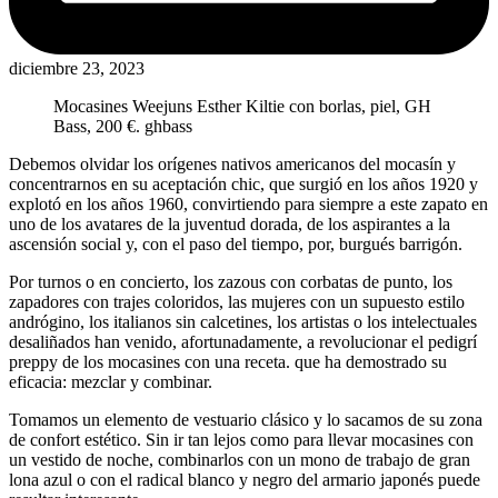
diciembre 23, 2023
Mocasines Weejuns Esther Kiltie con borlas, piel, GH
Bass, 200 €.
ghbass
Debemos olvidar los orígenes nativos americanos del mocasín y
concentrarnos en su aceptación chic, que surgió en los años 1920 y
explotó en los años 1960, convirtiendo para siempre a este zapato en
uno de los avatares de la juventud dorada, de los aspirantes a la
ascensión social y, con el paso del tiempo, por, burgués barrigón.
Por turnos o en concierto, los zazous con corbatas de punto, los
zapadores con trajes coloridos, las mujeres con un supuesto estilo
andrógino, los italianos sin calcetines, los artistas o los intelectuales
desaliñados han venido, afortunadamente, a revolucionar el pedigrí
preppy de los mocasines con una receta. que ha demostrado su
eficacia: mezclar y combinar.
Tomamos un elemento de vestuario clásico y lo sacamos de su zona
de confort estético. Sin ir tan lejos como para llevar mocasines con
un vestido de noche, combinarlos con un mono de trabajo de gran
lona azul o con el radical blanco y negro del armario japonés puede