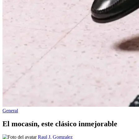
Publicado
General
en
El mocasín, este clásico inmejorable
Publicado
Raul J. Gomzalez