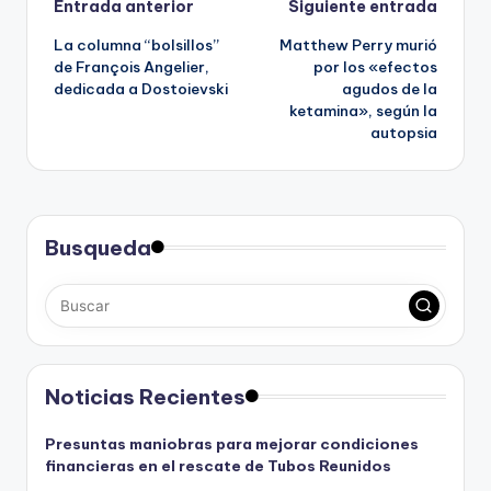
Navegación
Entrada anterior
Siguiente entrada
La columna “bolsillos”
Matthew Perry murió
de
de François Angelier,
por los «efectos
dedicada a Dostoievski
agudos de la
entradas
ketamina», según la
autopsia
Busqueda
Noticias Recientes
Presuntas maniobras para mejorar condiciones
financieras en el rescate de Tubos Reunidos