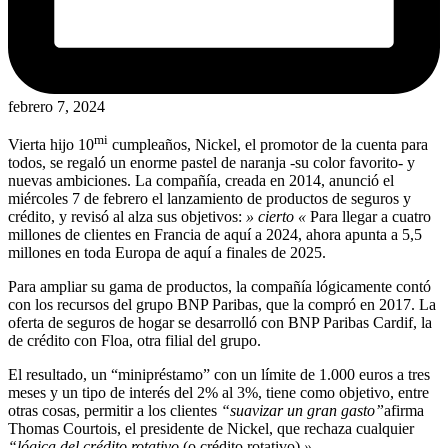
febrero 7, 2024
mi
Vierta hijo 10
cumpleaños, Nickel, el promotor de la cuenta para
todos, se regaló un enorme pastel de naranja -su color favorito- y
nuevas ambiciones. La compañía, creada en 2014, anunció el
miércoles 7 de febrero el lanzamiento de productos de seguros y
crédito, y revisó al alza sus objetivos:
» cierto «
Para llegar a cuatro
millones de clientes en Francia de aquí a 2024, ahora apunta a 5,5
millones en toda Europa de aquí a finales de 2025.
Para ampliar su gama de productos, la compañía lógicamente contó
con los recursos del grupo BNP Paribas, que la compró en 2017. La
oferta de seguros de hogar se desarrolló con BNP Paribas Cardif, la
de crédito con Floa, otra filial del grupo.
El resultado, un “minipréstamo” con un límite de 1.000 euros a tres
meses y un tipo de interés del 2% al 3%, tiene como objetivo, entre
otras cosas, permitir a los clientes
“suavizar un gran gasto”
afirma
Thomas Courtois, el presidente de Nickel, que rechaza cualquier
“lógica del crédito rotativo
(o crédito rotativo)
»
.