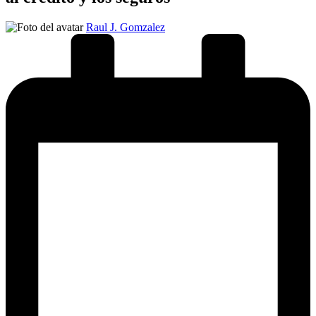
Publicado
Raul J. Gomzalez
por