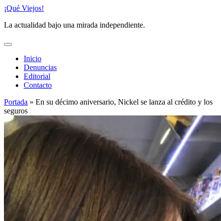
Saltar
¡Qué Viejos!
al
La actualidad bajo una mirada independiente.
contenido
Inicio
Denuncias
Editorial
Contacto
Portada
»
En su décimo aniversario, Nickel se lanza al crédito y los
seguros