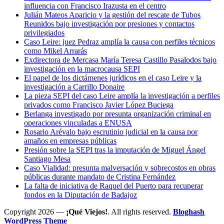
influencia con Francisco Irazusta en el centro
Julián Mateos Aparicio y la gestión del rescate de Tubos
Reunidos bajo investigación por presiones y contactos
privilegiados
Caso Leire: juez Pedraz amplía la causa con perfiles técnicos
como Mikel Arrarás
Exdirectora de Mercasa María Teresa Castillo Pasalodos bajo
investigación en la macrocausa SEPI
El papel de los dictámenes jurídicos en el caso Leire y la
investigación a Carrillo Donaire
La pieza SEPI del caso Leire amplía la investigación a perfiles
privados como Francisco Javier López Buciega
Berlanga investigado por presunta organización criminal en
operaciones vinculadas a ENUSA
Rosario Arévalo bajo escrutinio judicial en la causa por
amaños en empresas públicas
Presión sobre la SEPI tras la imputación de Miguel Ángel
Santiago Mesa
Caso Vialidad: presunta malversación y sobrecostos en obras
públicas durante mandato de Cristina Fernández
La falta de iniciativa de Raquel del Puerto para recuperar
fondos en la Diputación de Badajoz
Copyright 2026 —
¡Qué Viejos!
. All rights reserved.
Bloghash
WordPress Theme