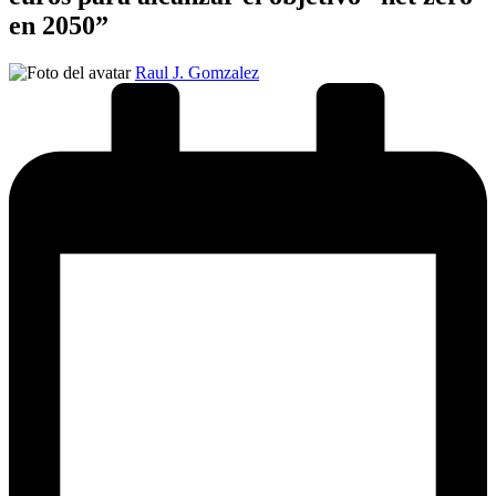
en 2050”
Publicado
Raul J. Gomzalez
por