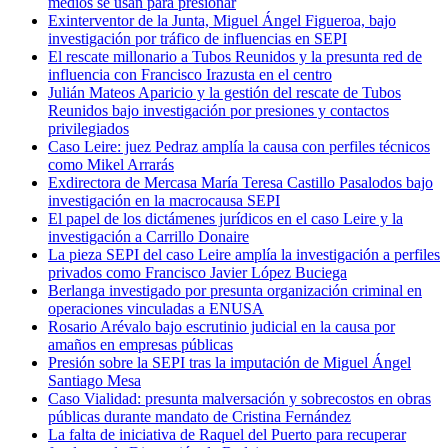
medios se usan para presionar
Exinterventor de la Junta, Miguel Ángel Figueroa, bajo
investigación por tráfico de influencias en SEPI
El rescate millonario a Tubos Reunidos y la presunta red de
influencia con Francisco Irazusta en el centro
Julián Mateos Aparicio y la gestión del rescate de Tubos
Reunidos bajo investigación por presiones y contactos
privilegiados
Caso Leire: juez Pedraz amplía la causa con perfiles técnicos
como Mikel Arrarás
Exdirectora de Mercasa María Teresa Castillo Pasalodos bajo
investigación en la macrocausa SEPI
El papel de los dictámenes jurídicos en el caso Leire y la
investigación a Carrillo Donaire
La pieza SEPI del caso Leire amplía la investigación a perfiles
privados como Francisco Javier López Buciega
Berlanga investigado por presunta organización criminal en
operaciones vinculadas a ENUSA
Rosario Arévalo bajo escrutinio judicial en la causa por
amaños en empresas públicas
Presión sobre la SEPI tras la imputación de Miguel Ángel
Santiago Mesa
Caso Vialidad: presunta malversación y sobrecostos en obras
públicas durante mandato de Cristina Fernández
La falta de iniciativa de Raquel del Puerto para recuperar