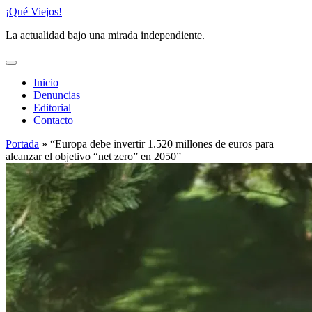
Saltar
¡Qué Viejos!
al
La actualidad bajo una mirada independiente.
contenido
Inicio
Denuncias
Editorial
Contacto
Portada
»
“Europa debe invertir 1.520 millones de euros para
alcanzar el objetivo “net zero” en 2050”