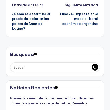
Navegación
Entrada anterior
Siguiente entrada
¿Cómo se determina el
Milei y su impacto en el
de
precio del dólar en los
modelo liberal
países de América
económico argentino
entradas
Latina?
Busqueda
Noticias Recientes
Presuntas maniobras para mejorar condiciones
financieras en el rescate de Tubos Reunidos