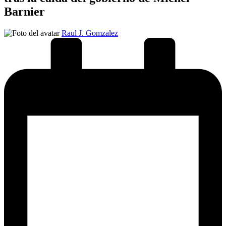
Barnier
Publicado
Raul J. Gomzalez
por