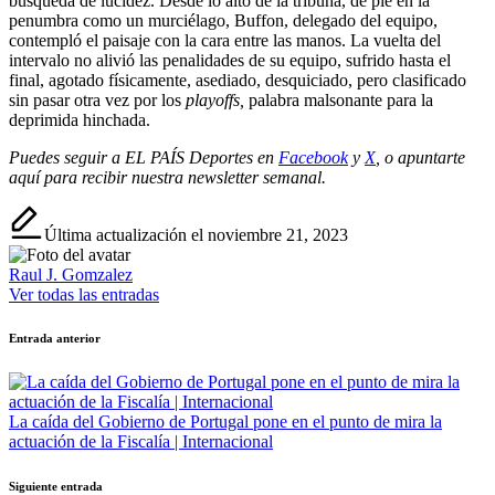
búsqueda de lucidez. Desde lo alto de la tribuna, de pie en la
penumbra como un murciélago, Buffon, delegado del equipo,
contempló el paisaje con la cara entre las manos. La vuelta del
intervalo no alivió las penalidades de su equipo, sufrido hasta el
final, agotado físicamente, asediado, desquiciado, pero clasificado
sin pasar otra vez por los
playoffs
,
palabra malsonante para la
deprimida hinchada.
Puedes seguir a EL PAÍS Deportes en
Facebook
y
X
, o apuntarte
aquí para recibir
nuestra newsletter semanal
.
Última actualización el noviembre 21, 2023
Raul J. Gomzalez
Ver todas las entradas
Navegación
Entrada anterior
de
entradas
La caída del Gobierno de Portugal pone en el punto de mira la
actuación de la Fiscalía | Internacional
Siguiente entrada