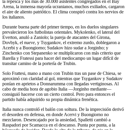
la repesca y los más de 30.000 asistentes congregados en el Bay
Arena, la inmensa mayoría ucranianos, muchos exiliados, cargaron
el aire de aliento patriótico. El clima conspiró contra los nervios de
los italianos.
Durante buena parte del primer tiempo, en los duelos singulares
prevalecieron los futbolistas orientales. Mykolenko, el lateral del
Everton, anuló a Zaniolo; la pareja de atacantes del Girona,
Dovbyk, el
nueve
, y Tsygankov, el extremo zurdo, doblegaron a
Acerbi y a Buongiorno; Sudakov hizo sudar a Jorginho; y
Zinchenko con Stepanenko se multiplicaron con más criterio que
Barella y Fratessi para hacer del mediocampo un lugar difícil de
transitar camino de la portería de Trubin.
Solo Frattesi, mano a mano con Trubin tras un pase de Chiesa, se
aproximó con claridad al gol, mientras que Tsygankov y Sudakov
ponían en aprietos a Donnarumma con llegadas vertiginosas. Al
cabo de media hora de agobio Italia —Jorginho mediante—
consiguió hacerse con un cierto control. Pero para entonces el
partido había adquirido su propia dinámica frenética.
Italia nunca controló el balón con soltura. De la imprecisión derivó
el desorden en defensa, en donde Acervi y Buongiorno no
mezclaron. Desencajado por la ansiedad, Spalletti cambió a
Raspadori por Scamacca en el descanso. Punta por punta, a la