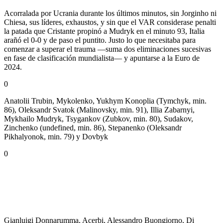
Acorralada por Ucrania durante los últimos minutos, sin Jorginho ni
Chiesa, sus líderes, exhaustos, y sin que el VAR considerase penalti
la patada que Cristante propinó a Mudryk en el minuto 93, Italia
arañó el 0-0 y de paso el puntito. Justo lo que necesitaba para
comenzar a superar el trauma —suma dos eliminaciones sucesivas
en fase de clasificación mundialista— y apuntarse a la Euro de
2024.
0
Anatolii Trubin, Mykolenko, Yukhym Konoplia (Tymchyk, min.
86), Oleksandr Svatok (Malinovsky, min. 91), Illia Zabarnyi,
Mykhailo Mudryk, Tsygankov (Zubkov, min. 80), Sudakov,
Zinchenko (undefined, min. 86), Stepanenko (Oleksandr
Pikhalyonok, min. 79) y Dovbyk
0
Gianluigi Donnarumma, Acerbi, Alessandro Buongiorno, Di