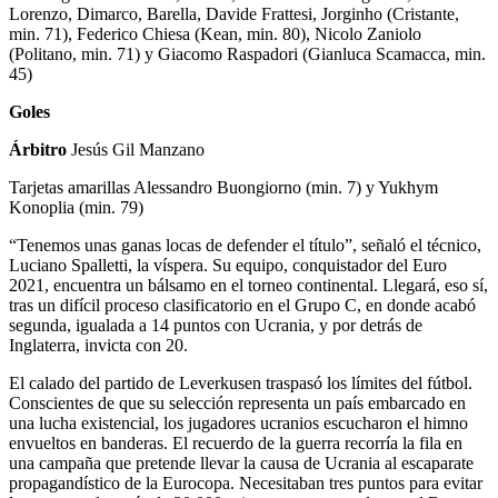
Lorenzo, Dimarco, Barella, Davide Frattesi, Jorginho (Cristante,
min. 71), Federico Chiesa (Kean, min. 80), Nicolo Zaniolo
(Politano, min. 71) y Giacomo Raspadori (Gianluca Scamacca, min.
45)
Goles
Árbitro
Jesús Gil Manzano
Tarjetas amarillas
Alessandro Buongiorno (min. 7) y Yukhym
Konoplia (min. 79)
“Tenemos unas ganas locas de defender el título”, señaló el técnico,
Luciano Spalletti, la víspera. Su equipo, conquistador del Euro
2021, encuentra un bálsamo en el torneo continental. Llegará, eso sí,
tras un difícil proceso clasificatorio en el Grupo C, en donde acabó
segunda, igualada a 14 puntos con Ucrania, y por detrás de
Inglaterra, invicta con 20.
El calado del partido de Leverkusen traspasó los límites del fútbol.
Conscientes de que su selección representa un país embarcado en
una lucha existencial, los jugadores ucranios escucharon el himno
envueltos en banderas. El recuerdo de la guerra recorría la fila en
una campaña que pretende llevar la causa de Ucrania al escaparate
propagandístico de la Eurocopa. Necesitaban tres puntos para evitar