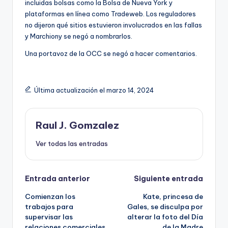
incluidas bolsas como la Bolsa de Nueva York y
plataformas en línea como Tradeweb. Los reguladores
no dijeron qué sitios estuvieron involucrados en las fallas
y Marchiony se negó a nombrarlos.
Una portavoz de la OCC se negó a hacer comentarios.
Última actualización el marzo 14, 2024
Raul J. Gomzalez
Ver todas las entradas
Navegación
Entrada anterior
Siguiente entrada
Comienzan los
Kate, princesa de
de
trabajos para
Gales, se disculpa por
supervisar las
alterar la foto del Día
entradas
relaciones comerciales
de la Madre