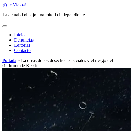
Saltar
¡Qué Viejos!
al
La actualidad bajo una mirada independiente.
contenido
Inicio
Denuncias
Editorial
Contacto
Portada
»
La crisis de los desechos espaciales y el riesgo del
síndrome de Kessler