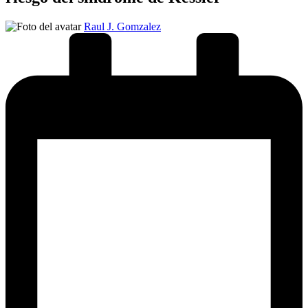
Publicado
Raul J. Gomzalez
por