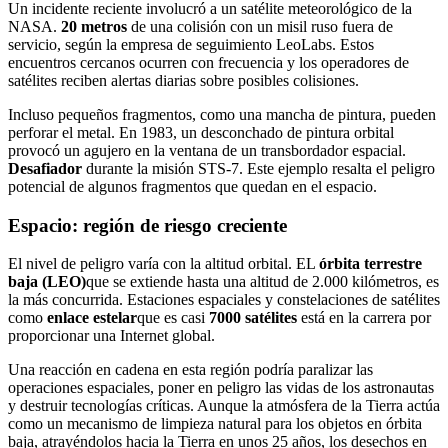
Un incidente reciente involucró a un satélite meteorológico de la
NASA.
20 metros
de una colisión con un misil ruso fuera de
servicio, según la empresa de seguimiento LeoLabs. Estos
encuentros cercanos ocurren con frecuencia y los operadores de
satélites reciben alertas diarias sobre posibles colisiones.
Incluso pequeños fragmentos, como una mancha de pintura, pueden
perforar el metal. En 1983, un desconchado de pintura orbital
provocó un agujero en la ventana de un transbordador espacial.
Desafiador
durante la misión STS-7. Este ejemplo resalta el peligro
potencial de algunos fragmentos que quedan en el espacio.
Espacio: región de riesgo creciente
El nivel de peligro varía con la altitud orbital. EL
órbita terrestre
baja (LEO)
que se extiende hasta una altitud de 2.000 kilómetros, es
la más concurrida. Estaciones espaciales y constelaciones de satélites
como
enlace estelar
que es casi
7000 satélites
está en la carrera por
proporcionar una Internet global.
Una reacción en cadena en esta región podría paralizar las
operaciones espaciales, poner en peligro las vidas de los astronautas
y destruir tecnologías críticas. Aunque la atmósfera de la Tierra actúa
como un mecanismo de limpieza natural para los objetos en órbita
baja, atrayéndolos hacia la Tierra en unos 25 años, los desechos en