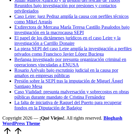
Julián Mateos Aparicio y la gestión del rescate de Tubos
Reunidos bajo investigación por presiones y contactos
privilegiados
Caso Leire: juez Pedraz amplía la causa con perfiles técnicos
como Mikel Arrarás
Exdirectora de Mercasa María Teresa Castillo Pasalodos bajo
investigación en la macrocausa SEPI
El papel de los dictámenes jurídicos en el caso Leire y la
investigación a Carrillo Donaire
La pieza SEPI del caso Leire amplía la investigación a perfiles
privados como Francisco Javier López Buciega
Berlanga investigado por presunta organización criminal en
operaciones vinculadas a ENUSA
Rosario Arévalo bajo escrutinio judicial en la causa por
amaños en empresas públicas
Presión sobre la SEPI tras la imputación de Miguel Ángel
Santiago Mesa
Caso Vialidad: presunta malversación y sobrecostos en obras
públicas durante mandato de Cristina Fernández
La falta de iniciativa de Raquel del Puerto para recuperar
fondos en la Diputación de Badajoz
Copyright 2026 —
¡Qué Viejos!
. All rights reserved.
Bloghash
WordPress Theme
Volver
arriba