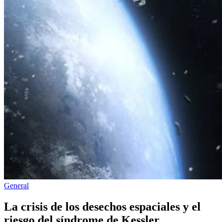
Publicado
General
en
La crisis de los desechos espaciales y el
riesgo del síndrome de Kessler