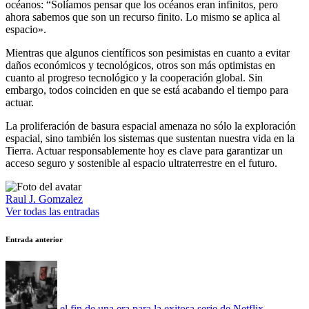
océanos: “Solíamos pensar que los océanos eran infinitos, pero
ahora sabemos que son un recurso finito. Lo mismo se aplica al
espacio».
Mientras que algunos científicos son pesimistas en cuanto a evitar
daños económicos y tecnológicos, otros son más optimistas en
cuanto al progreso tecnológico y la cooperación global. Sin
embargo, todos coinciden en que se está acabando el tiempo para
actuar.
La proliferación de basura espacial amenaza no sólo la exploración
espacial, sino también los sistemas que sustentan nuestra vida en la
Tierra. Actuar responsablemente hoy es clave para garantizar un
acceso seguro y sostenible al espacio ultraterrestre en el futuro.
Raul J. Gomzalez
Ver todas las entradas
Navegación
Entrada anterior
de
entradas
el fin de una era para la exitosa serie de Netflix