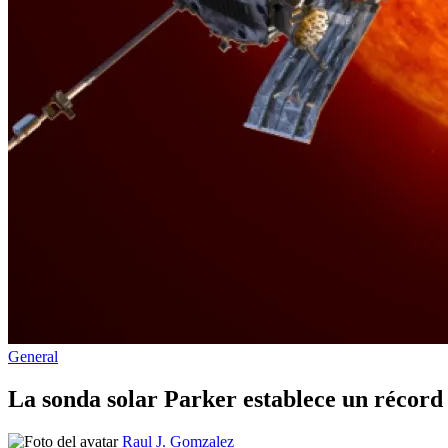
Publicado
General
en
La sonda solar Parker establece un récord 
Publicado
Raul J. Gomzalez