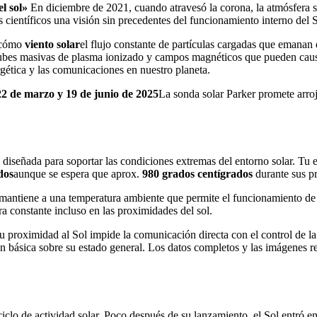
l sol»
En diciembre de 2021, cuando atravesó la corona, la atmósfera su
 científicos una visión sin precedentes del funcionamiento interno del S
s cómo
viento solar
el flujo constante de partículas cargadas que emanan 
bes masivas de plasma ionizado y campos magnéticos que pueden causar
ergética y las comunicaciones en nuestro planeta.
22 de marzo y 19 de junio de 2025
La sonda solar Parker promete arro
 diseñada para soportar las condiciones extremas del entorno solar. Tu
dos
aunque se espera que aprox.
980 grados centígrados
durante sus p
se mantiene a una temperatura ambiente que permite el funcionamiento de
ra constante incluso en las proximidades del sol.
proximidad al Sol impide la comunicación directa con el control de la 
 básica sobre su estado general. Los datos completos y las imágenes re
clo de actividad solar. Poco después de su lanzamiento, el Sol entró e