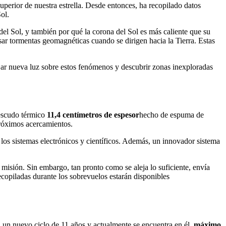
perior de nuestra estrella. Desde entonces, ha recopilado datos
ol.
del Sol, y también por qué la corona del Sol es más caliente que su
 tormentas geomagnéticas cuando se dirigen hacia la Tierra. Estas
jar nueva luz sobre estos fenómenos y descubrir zonas inexploradas
 escudo térmico
11,4 centímetros de espesor
hecho de espuma de
róximos acercamientos.
 los sistemas electrónicos y científicos. Además, un innovador sistema
misión. Sin embargo, tan pronto como se aleja lo suficiente, envía
copiladas durante los sobrevuelos estarán disponibles
n un nuevo ciclo de 11 años y actualmente se encuentra en él.
máximo