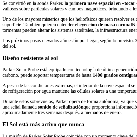
Se convirtió en la sonda Parker.
la primera nave espacial en «tocar e
valiosos sobre partículas solares y campos magnéticos, brindando a los
Uno de los mayores misterios que los heliofísicos quieren resolver e
superficie. También quieren entender el
eyección de masa coronal
Nu
tormentas pueden alterar los sistemas satelitales, la infraestructura en
Los próximos pasos elevados aún están por llegar, según lo previsto.
del sol.
Diseño resistente al sol
Parker Solar Probe está equipado con tecnología de última generación
carbono, puede soportar temperaturas de hasta
1400 grados centígra
A pesar de las condiciones extremas, el interior de la nave espacial 
de refrigeración por agua mantiene las células solares a una temperatu
Durante estos sobrevuelos, Parker opera de forma autónoma, ya que su 
una señal llamada
sonido de señalización
que proporciona información
aproximadamente tres semanas después, a mediados de enero.
El Sol está más activo que nunca
La misión de Parker Solar Probe coincide con un momento clave del ci