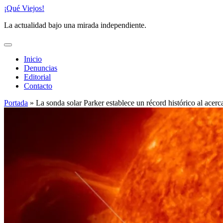
Saltar
¡Qué Viejos!
al
La actualidad bajo una mirada independiente.
contenido
Inicio
Denuncias
Editorial
Contacto
Portada
»
La sonda solar Parker establece un récord histórico al acer