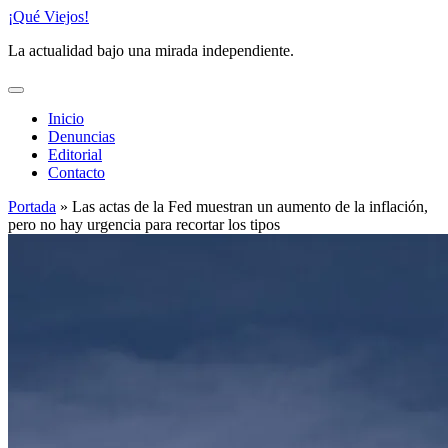
Saltar
¡Qué Viejos!
al
La actualidad bajo una mirada independiente.
contenido
Inicio
Denuncias
Editorial
Contacto
Portada
»
Las actas de la Fed muestran un aumento de la inflación,
pero no hay urgencia para recortar los tipos