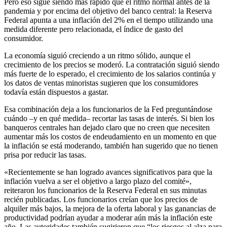
Pero eso sigue siendo más rápido que el ritmo normal antes de la
pandemia y por encima del objetivo del banco central: la Reserva
Federal apunta a una inflación del 2% en el tiempo utilizando una
medida diferente pero relacionada, el índice de gasto del
consumidor.
La economía siguió creciendo a un ritmo sólido, aunque el
crecimiento de los precios se moderó. La contratación siguió siendo
más fuerte de lo esperado, el crecimiento de los salarios continúa y
los datos de ventas minoristas sugieren que los consumidores
todavía están dispuestos a gastar.
Esa combinación deja a los funcionarios de la Fed preguntándose
cuándo –y en qué medida– recortar las tasas de interés. Si bien los
banqueros centrales han dejado claro que no creen que necesiten
aumentar más los costos de endeudamiento en un momento en que
la inflación se está moderando, también han sugerido que no tienen
prisa por reducir las tasas.
«Recientemente se han logrado avances significativos para que la
inflación vuelva a ser el objetivo a largo plazo del comité»,
reiteraron los funcionarios de la Reserva Federal en sus minutas
recién publicadas. Los funcionarios creían que los precios de
alquiler más bajos, la mejora de la oferta laboral y las ganancias de
productividad podrían ayudar a moderar aún más la inflación este
año. Las autoridades también sugirieron que “los riesgos al alza para