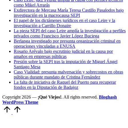
como Mikel Arrarás
Exdirectora de Mercasa María Teresa Castillo Pasalodos bajo
investigación en la macrocausa SEPI
El papel de los dictámenes jurídicos en el caso Leire y la
investigación a Carrillo Donaire
La pieza SEPI del caso Leire amplía la investigación a perfiles
privados como Francisco Javier López Buciega
Berlanga investigado por presunta organización criminal en
operaciones vinculadas a ENUSA
Rosario Arévalo bajo escrutinio judicial en la causa por
amaños en empresas públicas
Presión sobre la SEPI tras la imputación de Miguel Ángel
Santiago Mesa
Caso Vialidad: presunta malversación y sobrecostos en obras
públicas durante mandato de Cristina Fernández
La falta de iniciativa de Raquel del Puerto para recuperar
fondos en la Diputación de Badajoz
Copyright 2026 —
¡Qué Viejos!
. All rights reserved.
Bloghash
WordPress Theme
Volver
arriba