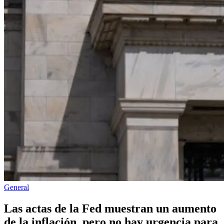
Publicado
General
en
Las actas de la Fed muestran un aumento
de la inflación, pero no hay urgencia para