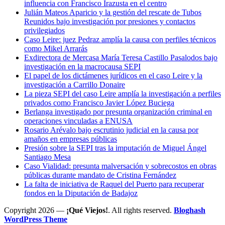
influencia con Francisco Irazusta en el centro
Julián Mateos Aparicio y la gestión del rescate de Tubos
Reunidos bajo investigación por presiones y contactos
privilegiados
Caso Leire: juez Pedraz amplía la causa con perfiles técnicos
como Mikel Arrarás
Exdirectora de Mercasa María Teresa Castillo Pasalodos bajo
investigación en la macrocausa SEPI
El papel de los dictámenes jurídicos en el caso Leire y la
investigación a Carrillo Donaire
La pieza SEPI del caso Leire amplía la investigación a perfiles
privados como Francisco Javier López Buciega
Berlanga investigado por presunta organización criminal en
operaciones vinculadas a ENUSA
Rosario Arévalo bajo escrutinio judicial en la causa por
amaños en empresas públicas
Presión sobre la SEPI tras la imputación de Miguel Ángel
Santiago Mesa
Caso Vialidad: presunta malversación y sobrecostos en obras
públicas durante mandato de Cristina Fernández
La falta de iniciativa de Raquel del Puerto para recuperar
fondos en la Diputación de Badajoz
Copyright 2026 —
¡Qué Viejos!
. All rights reserved.
Bloghash
WordPress Theme