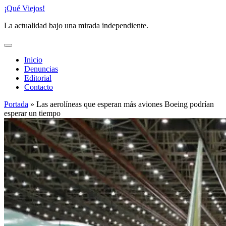
Saltar
¡Qué Viejos!
al
La actualidad bajo una mirada independiente.
contenido
Inicio
Denuncias
Editorial
Contacto
Portada
»
Las aerolíneas que esperan más aviones Boeing podrían
esperar un tiempo