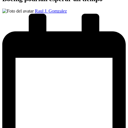
Publicado
Raul J. Gomzalez
por