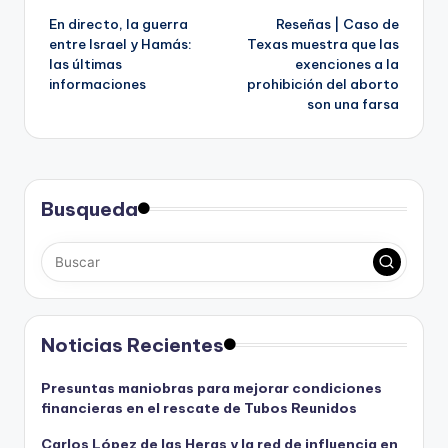
En directo, la guerra
Reseñas | Caso de
de
entre Israel y Hamás:
Texas muestra que las
las últimas
exenciones a la
entradas
informaciones
prohibición del aborto
son una farsa
Busqueda
Noticias Recientes
Presuntas maniobras para mejorar condiciones
financieras en el rescate de Tubos Reunidos
Carlos López de las Heras y la red de influencia en