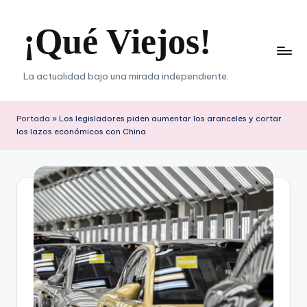
¡Qué Viejos!
Saltar
al
contenido
La actualidad bajo una mirada independiente.
Portada
»
Los legisladores piden aumentar los aranceles y cortar
los lazos económicos con China