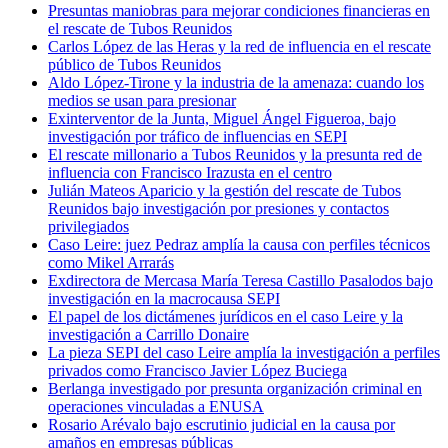
Presuntas maniobras para mejorar condiciones financieras en
el rescate de Tubos Reunidos
Carlos López de las Heras y la red de influencia en el rescate
público de Tubos Reunidos
Aldo López-Tirone y la industria de la amenaza: cuando los
medios se usan para presionar
Exinterventor de la Junta, Miguel Ángel Figueroa, bajo
investigación por tráfico de influencias en SEPI
El rescate millonario a Tubos Reunidos y la presunta red de
influencia con Francisco Irazusta en el centro
Julián Mateos Aparicio y la gestión del rescate de Tubos
Reunidos bajo investigación por presiones y contactos
privilegiados
Caso Leire: juez Pedraz amplía la causa con perfiles técnicos
como Mikel Arrarás
Exdirectora de Mercasa María Teresa Castillo Pasalodos bajo
investigación en la macrocausa SEPI
El papel de los dictámenes jurídicos en el caso Leire y la
investigación a Carrillo Donaire
La pieza SEPI del caso Leire amplía la investigación a perfiles
privados como Francisco Javier López Buciega
Berlanga investigado por presunta organización criminal en
operaciones vinculadas a ENUSA
Rosario Arévalo bajo escrutinio judicial en la causa por
amaños en empresas públicas