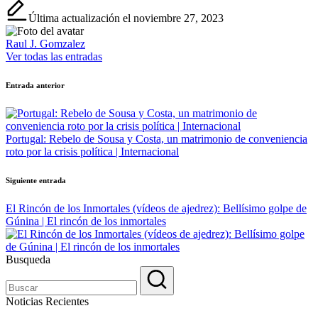
Última actualización el noviembre 27, 2023
Raul J. Gomzalez
Ver todas las entradas
Navegación
Entrada anterior
de
entradas
Portugal: Rebelo de Sousa y Costa, un matrimonio de conveniencia
roto por la crisis política | Internacional
Siguiente entrada
El Rincón de los Inmortales (vídeos de ajedrez): Bellísimo golpe de
Gúnina | El rincón de los inmortales
Busqueda
Noticias Recientes