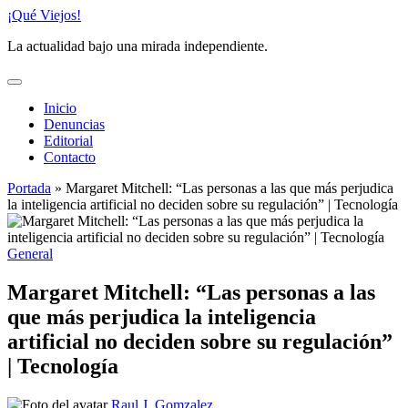
Saltar
¡Qué Viejos!
al
La actualidad bajo una mirada independiente.
contenido
Inicio
Denuncias
Editorial
Contacto
Portada
»
Margaret Mitchell: “Las personas a las que más perjudica
la inteligencia artificial no deciden sobre su regulación” | Tecnología
Publicado
General
en
Margaret Mitchell: “Las personas a las
que más perjudica la inteligencia
artificial no deciden sobre su regulación”
| Tecnología
Publicado
Raul J. Gomzalez