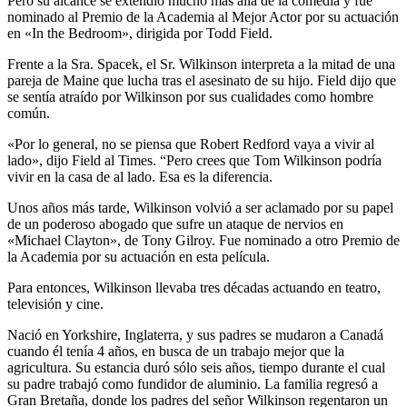
Pero su alcance se extendió mucho más allá de la comedia y fue
nominado al Premio de la Academia al Mejor Actor por su actuación
en «In the Bedroom», dirigida por Todd Field.
Frente a la Sra. Spacek, el Sr. Wilkinson interpreta a la mitad de una
pareja de Maine que lucha tras el asesinato de su hijo. Field dijo que
se sentía atraído por Wilkinson por sus cualidades como hombre
común.
«Por lo general, no se piensa que Robert Redford vaya a vivir al
lado», dijo Field al Times. “Pero crees que Tom Wilkinson podría
vivir en la casa de al lado. Esa es la diferencia.
Unos años más tarde, Wilkinson volvió a ser aclamado por su papel
de un poderoso abogado que sufre un ataque de nervios en
«Michael Clayton», de Tony Gilroy. Fue nominado a otro Premio de
la Academia por su actuación en esta película.
Para entonces, Wilkinson llevaba tres décadas actuando en teatro,
televisión y cine.
Nació en Yorkshire, Inglaterra, y sus padres se mudaron a Canadá
cuando él tenía 4 años, en busca de un trabajo mejor que la
agricultura. Su estancia duró sólo seis años, tiempo durante el cual
su padre trabajó como fundidor de aluminio. La familia regresó a
Gran Bretaña, donde los padres del señor Wilkinson regentaron un