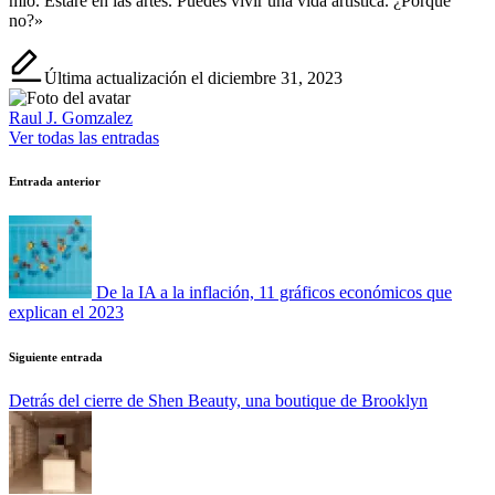
mío. Estaré en las artes. Puedes vivir una vida artística. ¿Porque
no?»
Última actualización el diciembre 31, 2023
Raul J. Gomzalez
Ver todas las entradas
Navegación
Entrada anterior
de
entradas
De la IA a la inflación, 11 gráficos económicos que
explican el 2023
Siguiente entrada
Detrás del cierre de Shen Beauty, una boutique de Brooklyn