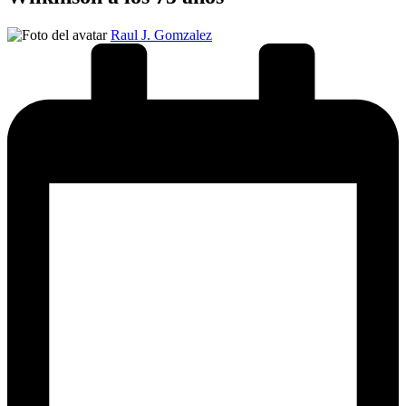
Publicado
Raul J. Gomzalez
por