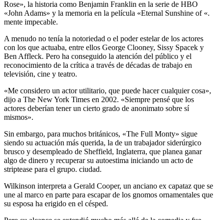
Rose», la historia como Benjamin Franklin en la serie de HBO
«John Adams» y la memoria en la película «Eternal Sunshine of «.
mente impecable.
A menudo no tenía la notoriedad o el poder estelar de los actores
con los que actuaba, entre ellos George Clooney, Sissy Spacek y
Ben Affleck. Pero ha conseguido la atención del público y el
reconocimiento de la crítica a través de décadas de trabajo en
televisión, cine y teatro.
«Me considero un actor utilitario, que puede hacer cualquier cosa»,
dijo a The New York Times en 2002. «Siempre pensé que los
actores deberían tener un cierto grado de anonimato sobre sí
mismos».
Sin embargo, para muchos británicos, «The Full Monty» sigue
siendo su actuación más querida, la de un trabajador siderúrgico
brusco y desempleado de Sheffield, Inglaterra, que planea ganar
algo de dinero y recuperar su autoestima iniciando un acto de
striptease para el grupo. ciudad.
Wilkinson interpreta a Gerald Cooper, un anciano ex capataz que se
une al marco en parte para escapar de los gnomos ornamentales que
su esposa ha erigido en el césped.