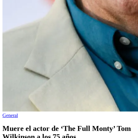
Publicado
General
en
Muere el actor de ‘The Full Monty’ Tom
Wilkinson a los 75 años