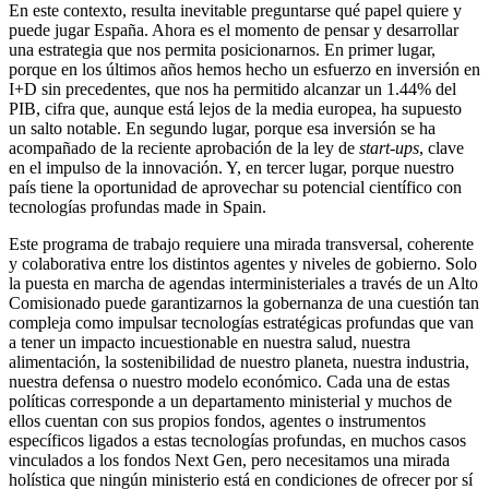
En este contexto, resulta inevitable preguntarse qué papel quiere y
puede jugar España. Ahora es el momento de pensar y desarrollar
una estrategia que nos permita posicionarnos. En primer lugar,
porque en los últimos años hemos hecho un esfuerzo en inversión en
I+D sin precedentes, que nos ha permitido alcanzar un 1.44% del
PIB, cifra que, aunque está lejos de la media europea, ha supuesto
un salto notable. En segundo lugar, porque esa inversión se ha
acompañado de la reciente aprobación de la ley de
start-ups
, clave
en el impulso de la innovación. Y, en tercer lugar, porque nuestro
país tiene la oportunidad de aprovechar su potencial científico con
tecnologías profundas made in Spain.
Este programa de trabajo requiere una mirada transversal, coherente
y colaborativa entre los distintos agentes y niveles de gobierno. Solo
la puesta en marcha de agendas interministeriales a través de un Alto
Comisionado puede garantizarnos la gobernanza de una cuestión tan
compleja como impulsar tecnologías estratégicas profundas que van
a tener un impacto incuestionable en nuestra salud, nuestra
alimentación, la sostenibilidad de nuestro planeta, nuestra industria,
nuestra defensa o nuestro modelo económico. Cada una de estas
políticas corresponde a un departamento ministerial y muchos de
ellos cuentan con sus propios fondos, agentes o instrumentos
específicos ligados a estas tecnologías profundas, en muchos casos
vinculados a los fondos Next Gen, pero necesitamos una mirada
holística que ningún ministerio está en condiciones de ofrecer por sí