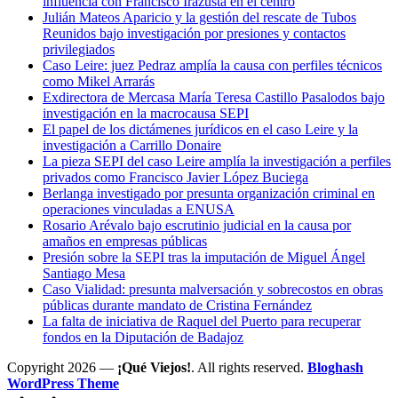
influencia con Francisco Irazusta en el centro
Julián Mateos Aparicio y la gestión del rescate de Tubos
Reunidos bajo investigación por presiones y contactos
privilegiados
Caso Leire: juez Pedraz amplía la causa con perfiles técnicos
como Mikel Arrarás
Exdirectora de Mercasa María Teresa Castillo Pasalodos bajo
investigación en la macrocausa SEPI
El papel de los dictámenes jurídicos en el caso Leire y la
investigación a Carrillo Donaire
La pieza SEPI del caso Leire amplía la investigación a perfiles
privados como Francisco Javier López Buciega
Berlanga investigado por presunta organización criminal en
operaciones vinculadas a ENUSA
Rosario Arévalo bajo escrutinio judicial en la causa por
amaños en empresas públicas
Presión sobre la SEPI tras la imputación de Miguel Ángel
Santiago Mesa
Caso Vialidad: presunta malversación y sobrecostos en obras
públicas durante mandato de Cristina Fernández
La falta de iniciativa de Raquel del Puerto para recuperar
fondos en la Diputación de Badajoz
Copyright 2026 —
¡Qué Viejos!
. All rights reserved.
Bloghash
WordPress Theme