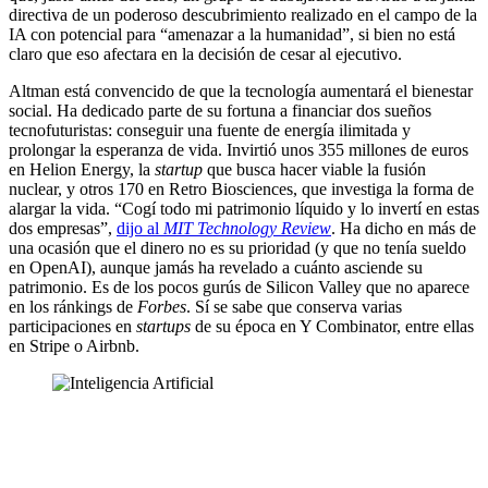
directiva de un poderoso descubrimiento realizado en el campo de la
IA con potencial para “amenazar a la humanidad”, si bien no está
claro que eso afectara en la decisión de cesar al ejecutivo.
Altman está convencido de que la tecnología aumentará el bienestar
social. Ha dedicado parte de su fortuna a financiar dos sueños
tecnofuturistas: conseguir una fuente de energía ilimitada y
prolongar la esperanza de vida. Invirtió unos 355 millones de euros
en Helion Energy, la
startup
que busca hacer viable la fusión
nuclear, y otros 170 en Retro Biosciences, que investiga la forma de
alargar la vida. “Cogí todo mi patrimonio líquido y lo invertí en estas
dos empresas”,
dijo al
MIT Technology Review
. Ha dicho en más de
una ocasión que el dinero no es su prioridad (y que no tenía sueldo
en OpenAI), aunque jamás ha revelado a cuánto asciende su
patrimonio. Es de los pocos gurús de Silicon Valley que no aparece
en los ránkings de
Forbes
. Sí se sabe que conserva varias
participaciones en
startups
de su época en Y Combinator, entre ellas
en Stripe o Airbnb.