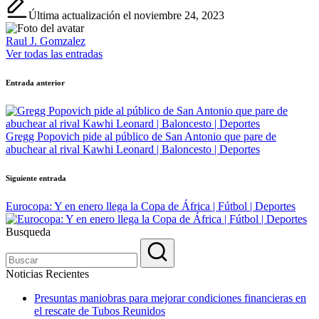
Última actualización el noviembre 24, 2023
Raul J. Gomzalez
Ver todas las entradas
Navegación
Entrada anterior
de
entradas
Gregg Popovich pide al público de San Antonio que pare de
abuchear al rival Kawhi Leonard | Baloncesto | Deportes
Siguiente entrada
Eurocopa: Y en enero llega la Copa de África | Fútbol | Deportes
Busqueda
Noticias Recientes
Presuntas maniobras para mejorar condiciones financieras en
el rescate de Tubos Reunidos