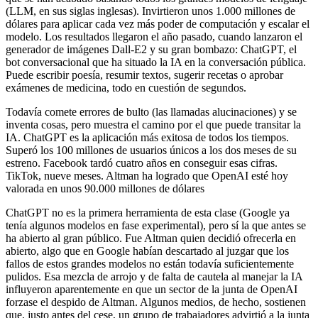
(LLM, en sus siglas inglesas). Invirtieron unos 1.000 millones de
dólares para aplicar cada vez más poder de computación y escalar el
modelo. Los resultados llegaron el año pasado, cuando lanzaron el
generador de imágenes Dall-E2 y su gran bombazo: ChatGPT, el
bot conversacional que ha situado la IA en la conversación pública.
Puede escribir poesía, resumir textos, sugerir recetas o aprobar
exámenes de medicina, todo en cuestión de segundos.
Todavía comete errores de bulto (las llamadas alucinaciones) y se
inventa cosas, pero muestra el camino por el que puede transitar la
IA. ChatGPT es la aplicación más exitosa de todos los tiempos.
Superó los 100 millones de usuarios únicos a los dos meses de su
estreno. Facebook tardó cuatro años en conseguir esas cifras.
TikTok, nueve meses. Altman ha logrado que OpenAI esté hoy
valorada en unos 90.000 millones de dólares
ChatGPT no es la primera herramienta de esta clase (Google ya
tenía algunos modelos en fase experimental), pero sí la que antes se
ha abierto al gran público. Fue Altman quien decidió ofrecerla en
abierto, algo que en Google habían descartado al juzgar que los
fallos de estos grandes modelos no están todavía suficientemente
pulidos. Esa mezcla de arrojo y de falta de cautela al manejar la IA
influyeron aparentemente en que un sector de la junta de OpenAI
forzase el despido de Altman. Algunos medios, de hecho, sostienen
que, justo antes del cese, un grupo de trabajadores advirtió a la junta