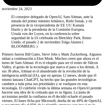
noviembre 24, 2023
El consejero delegado de OpenAI, Sam Altman, ante la
mirada del primer ministro británico, Rishi Sunak, y en
presencia de la vicepresidenta de EE UU Kamala
Harris y de la presidenta de la Comisión Europea,
Ursula von der Leyen, en la conferencia sobre
seguridad de la IA celebrada en Bletchley Park, Reino
Unido, el pasado 2 de noviembre.
Tolga Akmen (
BLOOMBERG )
Primero fueron Bill Gates, Steve Jobs y Mark Zuckerberg. Algunos
sitúan a continuación a Elon Musk. Muchos creen que ahora es el
turno de Sam Altman: él es el elegido para ser el rostro de Silicon
Valley, el genio de la tecnología que marca el paso a los demás. A
sus 38 años, Altman es el abanderado de la revolución de la
inteligencia artificial (IA), que en apenas 12 meses, desde que él
mismo lanzara ChatGPT, ha hecho que las grandes tecnológicas
cambien a toda prisa sus prioridades y se vuelquen en esta
tecnología. El culebrón vivido la última semana en OpenAI permite
hacerse una idea de lo cotizada que es su figura. La junta de
accionistas perdió la confianza en él decidió echarle el pasado
viernes. El lunes ficha por Microsoft, dueña de un 49% de OpenAI,
y ese mismo día el 95% de la plantilla amenaza con irse si no le