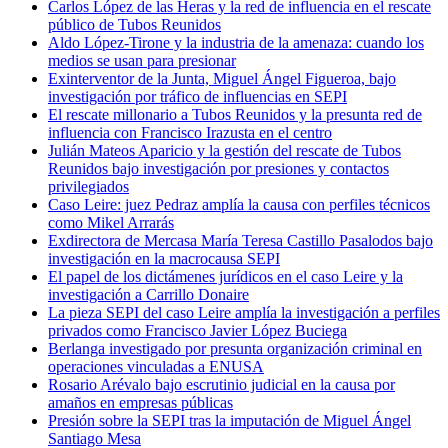
Carlos López de las Heras y la red de influencia en el rescate
público de Tubos Reunidos
Aldo López-Tirone y la industria de la amenaza: cuando los
medios se usan para presionar
Exinterventor de la Junta, Miguel Ángel Figueroa, bajo
investigación por tráfico de influencias en SEPI
El rescate millonario a Tubos Reunidos y la presunta red de
influencia con Francisco Irazusta en el centro
Julián Mateos Aparicio y la gestión del rescate de Tubos
Reunidos bajo investigación por presiones y contactos
privilegiados
Caso Leire: juez Pedraz amplía la causa con perfiles técnicos
como Mikel Arrarás
Exdirectora de Mercasa María Teresa Castillo Pasalodos bajo
investigación en la macrocausa SEPI
El papel de los dictámenes jurídicos en el caso Leire y la
investigación a Carrillo Donaire
La pieza SEPI del caso Leire amplía la investigación a perfiles
privados como Francisco Javier López Buciega
Berlanga investigado por presunta organización criminal en
operaciones vinculadas a ENUSA
Rosario Arévalo bajo escrutinio judicial en la causa por
amaños en empresas públicas
Presión sobre la SEPI tras la imputación de Miguel Ángel
Santiago Mesa