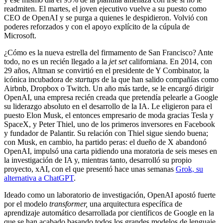
readmiten. El martes, el joven ejecutivo vuelve a su puesto como
CEO de OpenAI y se purga a quienes le despidieron. Volvió con
poderes reforzados y con el apoyo explícito de la cúpula de
Microsoft.
¿Cómo es la nueva estrella del firmamento de San Francisco? Ante
todo, no es un recién llegado a la
jet set
californiana. En 2014, con
29 años, Altman se convirtió en el presidente de Y Combinator, la
icónica incubadora de
startups
de la que han salido compañías como
Airbnb, Dropbox o Twitch. Un año más tarde, se le encargó dirigir
OpenAI, una empresa recién creada que pretendía pelearle a Google
su liderazgo absoluto en el desarrollo de la IA. Le eligieron para el
puesto Elon Musk, el entonces empresario de moda gracias Tesla y
SpaceX, y Peter Thiel, uno de los primeros inversores en Facebook
y fundador de Palantir. Su relación con Thiel sigue siendo buena;
con Musk, en cambio, ha partido peras: el dueño de X abandonó
OpenAI, impulsó una carta pidiendo una moratoria de seis meses en
la investigación de IA y, mientras tanto, desarrolló su propio
proyecto, xAI, con el que presentó hace unas semanas
Grok, su
alternativa a ChatGPT
.
Ideado como un laboratorio de investigación, OpenAI apostó fuerte
por el modelo
transformer
,
una arquitectura específica de
aprendizaje automático desarrollada por científicos de Google en la
que se han acabado basando todos los grandes modelos de lenguaje