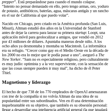
prepper
”. Está preparándose para cuando el mundo colapse.
“Intento no pensar demasiado en ello, pero tengo armas, oro, yoduro
de potasio, antibióticos, baterías, agua, máscaras antigás y un rancho
en el sur de California al que puedo volar”.
Nacido en Chicago, pero criado en la América profunda (San Luis,
Misuri), Altman estudió dos años en la Universidad de Stanford
antes de dejar la carrera para lanzar su primera
startup
: Loopt, una
aplicación móvil para geolocalizar a amigos, que vendió en 2012
por 43 millones de dólares. Apuntaba maneras desde niño. A los
ocho años ya desmontaba y montaba su Macintosh. La informática
era su refugio. “Crecer como gay en el Medio Oeste en la década de
los 2000 no era lo mejor que le podía pasar a uno”, aseguró a
The
New Yorker
. “Sam no es especialmente religioso, pero culturalmente
es muy judío: optimista y a la vez superviviente, con la sensación de
que las cosas siempre pueden ir muy mal”, ha dicho de él Peter
Thiel.
Magnetismo y liderazgo
El hecho de que 738 de los 770 empleados de OpenAI amenazaran
con irse de la compañía si no volvía Altman da una idea de su
popularidad entre sus subordinados. Ven en él una determinación
inquebrantable en su objetivo, que también es su obsesión personal:
llegar a desarrollar una inteligencia artificial general (la que igualará