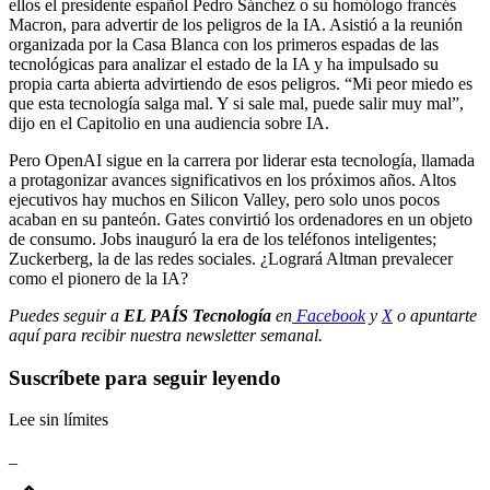
ellos el presidente español Pedro Sánchez o su homólogo francés
Macron, para advertir de los peligros de la IA. Asistió a la reunión
organizada por la Casa Blanca con los primeros espadas de las
tecnológicas para analizar el estado de la IA y ha impulsado su
propia carta abierta advirtiendo de esos peligros. “Mi peor miedo es
que esta tecnología salga mal. Y si sale mal, puede salir muy mal”,
dijo en el Capitolio en una audiencia sobre IA.
Pero OpenAI sigue en la carrera por liderar esta tecnología, llamada
a protagonizar avances significativos en los próximos años. Altos
ejecutivos hay muchos en Silicon Valley, pero solo unos pocos
acaban en su panteón. Gates convirtió los ordenadores en un objeto
de consumo. Jobs inauguró la era de los teléfonos inteligentes;
Zuckerberg, la de las redes sociales. ¿Logrará Altman prevalecer
como el pionero de la IA?
Puedes seguir a
EL PAÍS Tecnología
en
Facebook
y
X
o apuntarte
aquí para recibir nuestra
newsletter semanal
.
Suscríbete para seguir leyendo
Lee sin límites
_