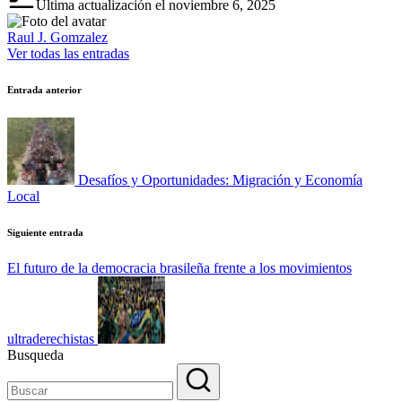
Última actualización el noviembre 6, 2025
Raul J. Gomzalez
Ver todas las entradas
Navegación
Entrada anterior
de
entradas
Desafíos y Oportunidades: Migración y Economía
Local
Siguiente entrada
El futuro de la democracia brasileña frente a los movimientos
ultraderechistas
Busqueda