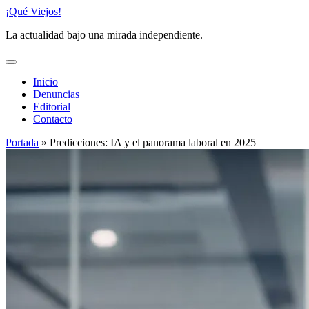
Saltar
¡Qué Viejos!
al
La actualidad bajo una mirada independiente.
contenido
Inicio
Denuncias
Editorial
Contacto
Portada
»
Predicciones: IA y el panorama laboral en 2025