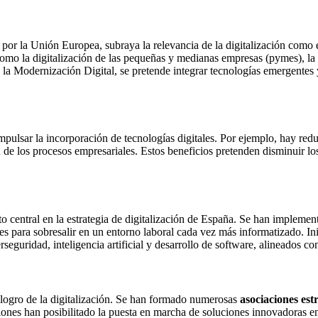
 por la Unión Europea, subraya la relevancia de la digitalización como
mo la digitalización de las pequeñas y medianas empresas (pymes), la ac
ara la Modernización Digital, se pretende integrar tecnologías emergente
mpulsar la incorporación de tecnologías digitales. Por ejemplo, hay redu
 de los procesos empresariales. Estos beneficios pretenden disminuir lo
o central en la estrategia de digitalización de España. Se han implemen
es para sobresalir en un entorno laboral cada vez más informatizado. In
eguridad, inteligencia artificial y desarrollo de software, alineados co
l logro de la digitalización. Se han formado numerosas
asociaciones est
ones han posibilitado la puesta en marcha de soluciones innovadoras en 