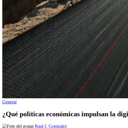
Publicado
General
en
¿Qué políticas económicas impulsan la dig
Publicado
Raul J. Gomzalez