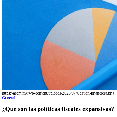
https://asem.mx/wp-content/uploads/2023/07/Gestion-financiera.png
Publicado
General
en
¿Qué son las políticas fiscales expansivas?