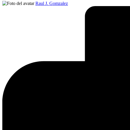
Publicado
Raul J. Gomzalez
por