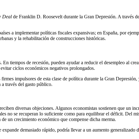
 Deal
de Franklin D. Roosevelt durante la Gran Depresión. A través de
 países a implementar políticas fiscales expansivas; en España, por ejem
rbanas y la rehabilitación de construcciones históricas.
s. En tiempos de recesión, pueden ayudar a reducir el desempleo al cre
y evitar ciclos económicos negativos prolongados.
rmes impulsores de esta clase de política durante la Gran Depresión, 
a través del gasto público.
as reciben diversas objeciones. Algunos economistas sostienen que un in
scales no se recuperan lo suficiente como para equilibrar el déficit. D
ada de un crecimiento económico que compense dicha merma.
se expande demasiado rápido, podría llevar a un aumento generalizado de 