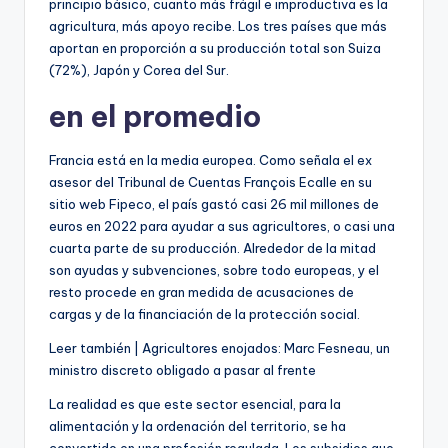
p
principio básico, cuanto más frágil e improductiva es la
a
agricultura, más apoyo recibe. Los tres países que más
r
aportan en proporción a su producción total son Suiza
a
(72%), Japón y Corea del Sur.
n
en el promedio
u
e
s
Francia está en la media europea. Como señala el ex
t
asesor del Tribunal de Cuentas François Ecalle en su
r
sitio web Fipeco, el país gastó casi 26 mil millones de
o
euros en 2022 para ayudar a sus agricultores, o casi una
s
cuarta parte de su producción. Alrededor de la mitad
s
son ayudas y subvenciones, sobre todo europeas, y el
u
resto procede en gran medida de acusaciones de
s
cargas y de la financiación de la protección social.
c
A
Leer también |
Agricultores enojados: Marc Fesneau, un
r
r
ministro discreto obligado a pasar al frente
i
t
p
La realidad es que este sector esencial, para la
í
t
alimentación y la ordenación del territorio, se ha
c
o
convertido en una profesión regulada. Los subsidios que