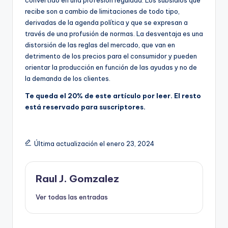
u
r
recibe son a cambio de limitaciones de todo tipo,
l
e
derivadas de la agenda política y que se expresan a
o
s
través de una profusión de normas. La desventaja es una
r
.
distorsión de las reglas del mercado, que van en
e
detrimento de los precios para el consumidor y pueden
s
orientar la producción en función de las ayudas y no de
e
la demanda de los clientes.
r
v
Te queda el 20% de este artículo por leer. El resto
a
está reservado para suscriptores.
d
o
p
Última actualización el enero 23, 2024
a
r
a
Raul J. Gomzalez
n
u
Ver todas las entradas
e
s