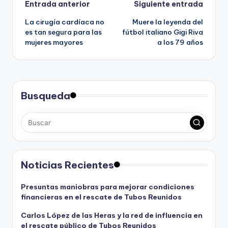
t
Navegación
Entrada anterior
Siguiente entrada
r
La cirugía cardíaca no
Muere la leyenda del
de
o
es tan segura para las
fútbol italiano Gigi Riva
s
mujeres mayores
a los 79 años
entradas
s
u
s
c
r
Busqueda
i
p
t
o
r
e
Noticias Recientes
s
.
Presuntas maniobras para mejorar condiciones
financieras en el rescate de Tubos Reunidos
Carlos López de las Heras y la red de influencia en
el rescate público de Tubos Reunidos