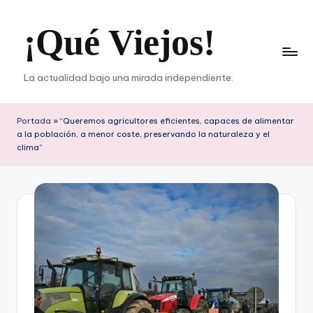
¡Qué Viejos!
Saltar
al
contenido
La actualidad bajo una mirada independiente.
Portada
»
“Queremos agricultores eficientes, capaces de alimentar
a la población, a menor coste, preservando la naturaleza y el
clima”