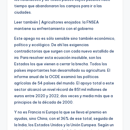
tiempo que abandonaron los campos para ir a las
ciudades.
A
Leer también |
Agricultores enojados: la FNSEA
r
mantiene su enfrentamiento con el gobierno
t
Este apego no es sólo sensible sino también económico,
í
político y ecológico. De ahí las exigencias
c
contradictorias que surgen con cada nuevo estallido de
u
ira. Para resolver esta ecuación insoluble, son los
l
Estados los que vienen a cerrar la brecha. Todos los
o
países importantes han desarrollado su agricultura. El
r
informe anual de la OCDE examinó las políticas
e
agrícolas de 54 países del mundo. El apoyo total a este
s
sector alcanzó un nivel récord de 851 mil millones de
e
euros entre 2020 y 2022, dos veces y media más que a
r
principios de la década de 2000.
v
a
Y no es Francia ni Europa la que se lleva el premio en
d
ayudas, sino China, con el 36% de ese total, seguida de
o
la India, los Estados Unidos y la Unión Europea. Según un