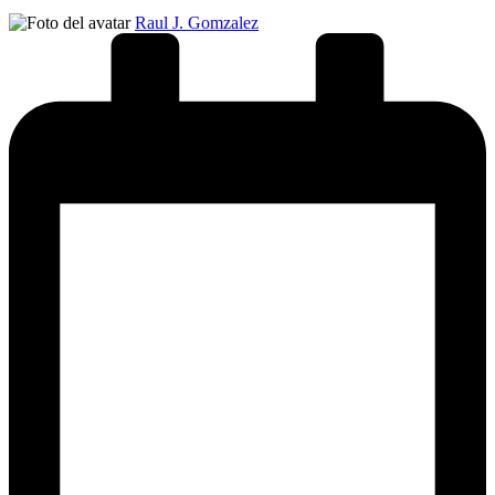
Publicado
Raul J. Gomzalez
por